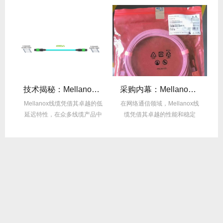
么选？看完这篇不纠结！
技术揭秘：Mellanox线缆低延迟背后的“信号优化”黑科技！
采购内幕：Mellanox线缆验真3步走，假货休想蒙混过关！
性能
Mellanox线缆凭借其卓越的低
在网络通信领域，Mellanox线
面
延迟特性，在众多线缆产品中
缆凭借其卓越的性能和稳定
M
脱颖而出，...
性，成为了众...