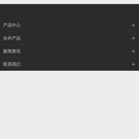
产品中心
高速线缆
合作产品
mellanox网卡
希捷硬盘
新闻资讯
IB交换机
GPU显卡
行业动态
联系我们
以太网交换机
RAM内存
技术视角
关于我们
海外业务
客服热线
常见问题
联系我们
13537522009
产品答疑
售后服务
人才招聘
深圳市福田区中康路卓越城二期B座1303