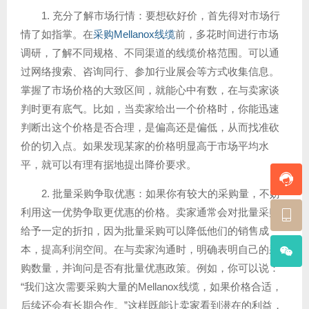
1. 充分了解市场行情：要想砍好价，首先得对市场行
情了如指掌。在
采购Mellanox线缆
前，多花时间进行市场
调研，了解不同规格、不同渠道的线缆价格范围。可以通
过网络搜索、咨询同行、参加行业展会等方式收集信息。
掌握了市场价格的大致区间，就能心中有数，在与卖家谈
判时更有底气。比如，当卖家给出一个价格时，你能迅速
判断出这个价格是否合理，是偏高还是偏低，从而找准砍
价的切入点。如果发现某家的价格明显高于市场平均水
平，就可以有理有据地提出降价要求。
2. 批量采购争取优惠：如果你有较大的采购量，不妨
利用这一优势争取更优惠的价格。卖家通常会对批量采购
给予一定的折扣，因为批量采购可以降低他们的销售成
本，提高利润空间。在与卖家沟通时，明确表明自己的采
购数量，并询问是否有批量优惠政策。例如，你可以说：
“我们这次需要采购大量的Mellanox线缆，如果价格合适，
后续还会有长期合作。”这样既能让卖家看到潜在的利益，