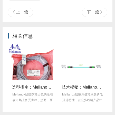
上一篇
下一篇
相关信息
线缆全年零故障，太省心！
选型指南：Mellanox线缆带宽怎么选？看完这篇不纠结！
技术揭秘：Mellanox线缆低延迟背后的“信号优化”黑科技！
繁
Mellanox线缆以其出色的性能
Mellanox线缆凭借其卓越的低
在
达
在市场上备受青睐，然而，面
延迟特性，在众多线缆产品中
对多种带宽...
脱颖而出，...