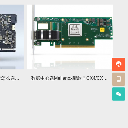
10G/25G/100G Mellanox网卡怎么选？看带宽需求
数据中心选Mellanox哪款？CX4/CX5/CX6区别大？