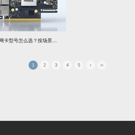
Mellanox网卡型号怎么选？按场景挑对不花冤枉钱
1
2
3
4
5
›
››