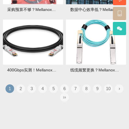
采购预算不够？Mellanox线缆如何做到“少花钱多办事”？
数据中心效率低？Mellanox线缆3大性能优势帮你破局！
400Gbps实测！Mellanox线缆性能超越行业标准20%！
线缆频繁更换？Mellanox线缆耐用性升级，3年不用换！
1
2
3
4
5
6
7
8
9
10
›
››