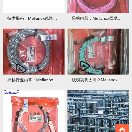
技术揭秘：Mellanox线缆低延迟背后的“信号优化”黑科技！
采购内幕：Mellanox线缆验真3步走，假货休想蒙混过关！
揭秘行业内幕：Mellanox线缆为何比同类产品耐用3倍？
线缆功耗太高？Mellanox线缆低功耗方案能省多少电费？