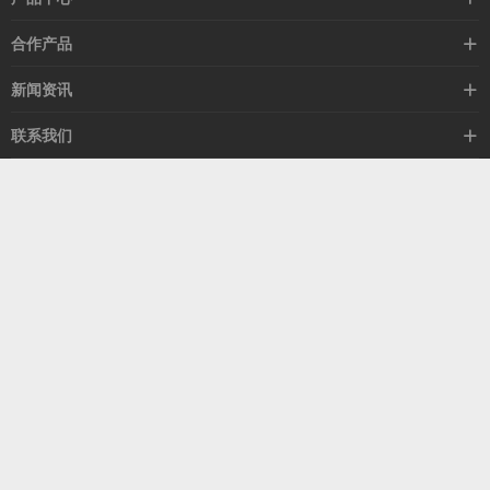
高速线缆
合作产品
mellanox网卡
希捷硬盘
新闻资讯
IB交换机
GPU显卡
行业动态
联系我们
以太网交换机
RAM内存
技术视角
关于我们
海外业务
客服热线
常见问题
联系我们
13537522009
产品答疑
售后服务
人才招聘
深圳市福田区中康路卓越城二期B座1303
扫我了解更多
关注我们