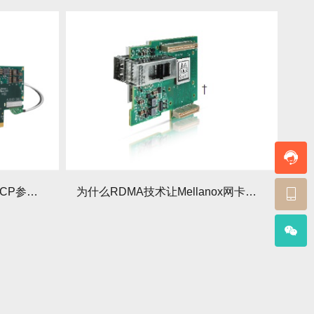
Mellanox网卡速度跑不满？TCP参数调优技巧
为什么RDMA技术让Mellanox网卡如此强大？