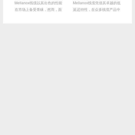
繁
Mellanox线缆以其出色的性能
Mellanox线缆凭借其卓越的低
在
达
在市场上备受青睐，然而，面
延迟特性，在众多线缆产品中
对多种带宽...
脱颖而出，...