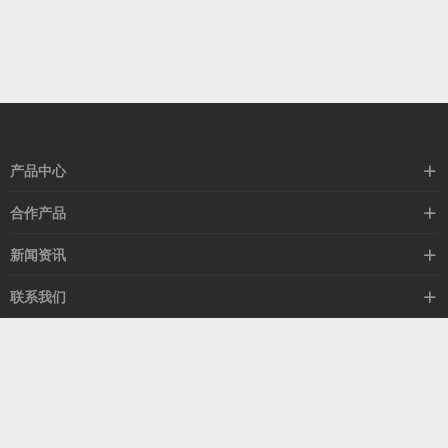
产品中心
高速线缆
合作产品
mellanox网卡
希捷硬盘
新闻资讯
IB交换机
GPU显卡
行业动态
联系我们
以太网交换机
RAM内存
技术视角
关于我们
海外业务
客服热线
常见问题
联系我们
13537522009
产品答疑
售后服务
人才招聘