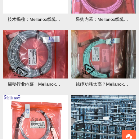
技术揭秘：Mellanox线缆低延迟背后的“信号优化”黑科技！
采购内幕：Mellanox线缆验真3步走，假货休想蒙混过关！
揭秘行业内幕：Mellanox线缆为何比同类产品耐用3倍？
线缆功耗太高？Mellanox线缆低功耗方案能省多少电费？