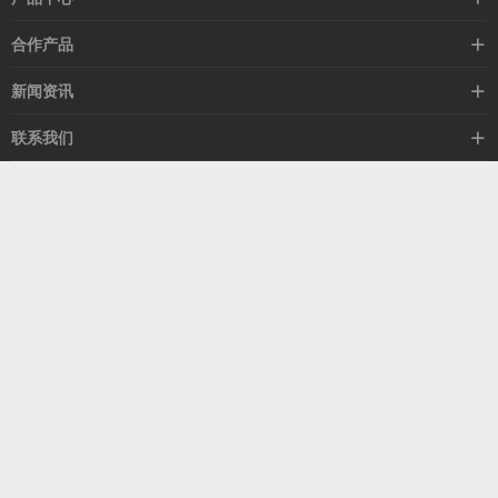
高速线缆
合作产品
mellanox网卡
希捷硬盘
新闻资讯
IB交换机
GPU显卡
行业动态
联系我们
以太网交换机
RAM内存
技术视角
关于我们
海外业务
客服热线
常见问题
联系我们
13537522009
产品答疑
售后服务
人才招聘
深圳市福田区中康路卓越城二期B座1303
扫我了解更多
关注我们