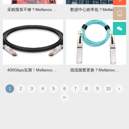
采购预算不够？Mellanox线缆如何做到“少花钱多办事”？
数据中心效率低？Mellanox线缆3大性能优势帮你破局！
400Gbps实测！Mellanox线缆性能超越行业标准20%！
线缆频繁更换？Mellanox线缆耐用性升级，3年不用换！
1
2
3
4
5
6
7
8
9
10
›
››