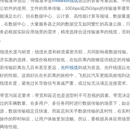
依据传输速率选型：传输速率是
mellanox线缆
选型的首要考量因素。不
公软件的使用、文件的简单传输，10Gbps或25Gbps的传输速
能满足出行。但在数据中心、云计算、高性能计算等领域，数据量庞大且传
，在数据中心，大量服务器之间的数据交互如同繁忙的高速公路，
务必根据实际应用场景的需求，精准选择合适传输速率的线缆，否则就
。
考虑线缆长度与材质：线缆长度和材质紧密关联，共同影响着数据传输
济实惠的选择。铜缆价格相对较低，在短距离内能够提供稳定的传
若传输距离在几百米甚至更远，
光纤线缆
则成为首选。光纤线缆以
好的性能。这就好比在长距离的旅程中，飞机比汽车更能高效地到
线缆长度，避免过长导致信号衰减严重，或过短无法满足连接需求
关注带宽与延迟要求：带宽和延迟也是选型时不可忽视的因素。带宽决
过的车辆数量。在多用户、多任务同时进行数据传输的场景下，如
源，数据传输稳定且快速。而延迟则关乎数据传输的及时性，在实
操作的即时响应，让用户体验更加流畅。所以，要根据具体应用场景对带
网络性能。