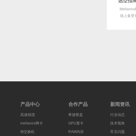
线缆功耗太高？Mellanox线缆低功耗方案能省多少电费？
旧线缆故障每月3次？Mellanox线缆全年零故障，太省心！
规模不断
许多企业仍在饱受旧线缆频繁故障
Mellanox线缆以其出色的
多，线
的困扰，平均每月故障达3次甚至更
场上备受青睐，然而，面对
多，这不...
宽...
产品中心
合作产品
新闻资讯
高速线缆
希捷硬盘
行业动态
mellanox网卡
GPU显卡
技术视角
IB交换机
RAM内存
常见问题