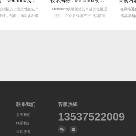
选型指南：Mellanox线缆带宽怎么选？看完这篇不纠结！
技术揭秘：Mellanox线缆低延迟背后的“信号优化”黑科技！
性能在市
Mellanox线缆凭借其卓越的低延迟
在网络通信领域，Mellano
多种带
特性，在众多线缆产品中脱颖而
借其卓越的性能和稳定性
出，...
众...
联系我们
客服热线
13537522009
关于我们
联系我们
售后服务