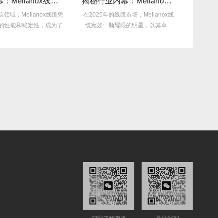
采购内幕：Mellanox线缆验真3步走，假货休想蒙混过关！
揭秘行业内幕：Mellanox线缆为何比同类产品耐用3倍？
x线缆凭
在2026年的线缆市场，Mellanox线
在2026年，随着数据中心
，成为了
缆宛如一颗耀眼的明星，以其卓...
扩大以及各类电子设备的
缆功耗...