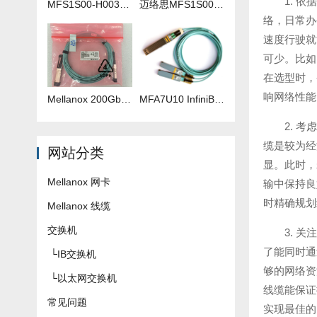
1. 
MFS1S00-H003V 3米IB线
迈络思MFS1S00-H035V 35米IB线
络，日常办
速度行驶就
可少。比如
在选型时，
响网络性能
Mellanox 200Gb 光纤线 MFS1S00-H040V
​MFA7U10 InfiniBand QSFP56 HDR 2x200G 有源分支光缆参数及批发报价
2. 
缆是较为经
网站分类
显。此时，
Mellanox 网卡
输中保持良
时精确规划
Mellanox 线缆
交换机
3. 
了能同时通
└
IB交换机
够的网络资
└
以太网交换机
线缆能保证
常见问题
实现最佳的