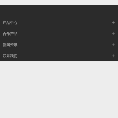
产品中心
高速线缆
合作产品
mellanox网卡
希捷硬盘
新闻资讯
IB交换机
GPU显卡
行业动态
联系我们
以太网交换机
RAM内存
技术视角
关于我们
海外业务
客服热线
常见问题
联系我们
13537522009
产品答疑
售后服务
人才招聘
深圳市福田区中康路卓越城二期B座1303