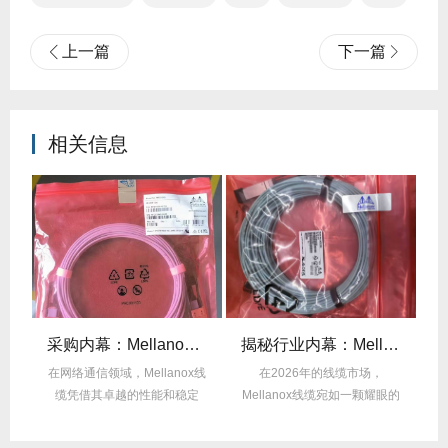
上一篇
下一篇
相关信息
后的“信号优化”黑科技！
采购内幕：Mellanox线缆验真3步走，假货休想蒙混过关！
揭秘行业内幕：Mellanox线缆为何比同类产品耐用3倍？
的低
在网络通信领域，Mellanox线
在2026年的线缆市场，
在
中
缆凭借其卓越的性能和稳定
Mellanox线缆宛如一颗耀眼的
性，成为了众...
明星，以其卓...