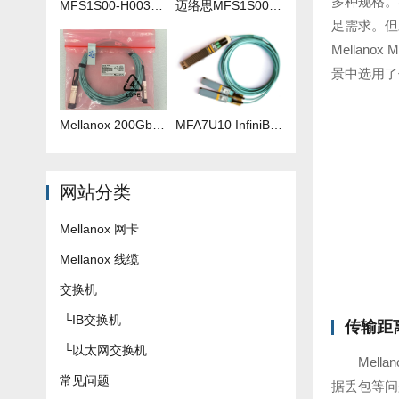
多种规格。
MFS1S00-H003V 3米IB线
迈络思MFS1S00-H035V 35米IB线
足需求。但
Mellan
景中选用了
Mellanox 200Gb 光纤线 MFS1S00-H040V
​MFA7U10 InfiniBand QSFP56 HDR 2x200G 有源分支光缆参数及批发报价
网站分类
Mellanox 网卡
Mellanox 线缆
交换机
└
IB交换机
传输距
└
以太网交换机
Mel
常见问题
据丢包等问