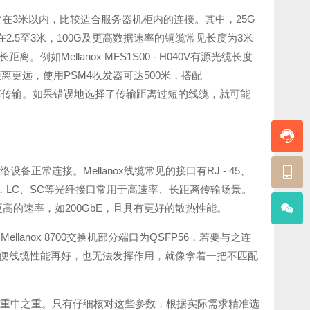
在3米以内，比较适合服务器机柜内的连接。其中，25G
距离在2.5至3米，100G及更高数据速率的铜缆常见长度为3米
如Mellanox MFS1S00 - H040V有源光缆长度
更远，使用PSM4收发器可达500米，搭配
里远距离传输。如果错误地选择了传输距离过短的线缆，就可能
正常连接。Mellanox线缆常见的接口有RJ - 45、
率的铜缆，LC、SC等光纤接口常用于高速率、长距离传输场景。
持更高的速率，如200GbE，且具有更好的散热性能。
nox 8700交换机部分端口为QSFP56，若要与之连
即便线缆性能再好，也无法发挥作用，就像拿着一把不匹配
数是重中之重。只有仔细核对这些参数，根据实际需求精准选