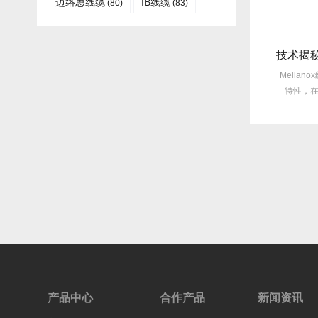
迈络思线缆
IB线缆​
(80)
(83)
旧线缆故障每月3次？Mellanox线缆全年零故障，太省心！
选型指南：Mellanox线缆带宽怎么选？看完这篇不纠结！
饱受旧线缆频繁故障
Mellanox线缆以其出色的性能在市
Mellanox
月故障达3次甚至更
场上备受青睐，然而，面对多种带
特性，在众多
这不...
宽...
出
产品中心
合作产品
新闻资讯