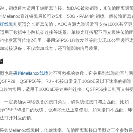
说，铜缆通常适用于短距离连接。如DAC被动铜缆，其传输距离通常
式的Mellanox直连铜缆最长可达5米，50G - PAM4的铜缆一般传输
纤线缆
则更适合长距离传输，AOC有源光缆通常可支持100米甚至更长距离。例
，适用于数据中心跨机架连接等场景。单模光纤搭配不同光模块传输距离
/FR4收发器可传输2公里，采用SFP56 LR收发器等能实现10公
加转接设备，不仅增加成本，还可能影响信号质量。
型
型也是
采购Mellanox线缆
时不可忽视的参数，它关系到线缆能否与网络设备
QSFP28、QSFP56等。RJ - 45接口常见于10GbE及以下速
8接口较为常用，适用于100GbE等速率的连接；QSFP56接口则可支
，一定要确认网络设备的接口类型，确保线缆接口与之匹配。比如，Mella
择QSFP56接口的线缆，否则将无法正常使用。如果接口不匹配，
法打开对应的锁。
采购Mellanox线缆时，传输速率、传输距离和接口类型这三个参