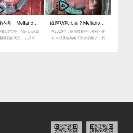
揭秘行业内幕：Mellanox线缆为何比同类产品耐用3倍？
线缆功耗太高？Mellanox线缆低功耗方案能省多少电费？
市场，Mellanox线
在2026年，随着数据中心规模不断
许多企业仍在
的明星，以其卓...
扩大以及各类电子设备的增多，线
的困扰，平均
缆功耗...
多