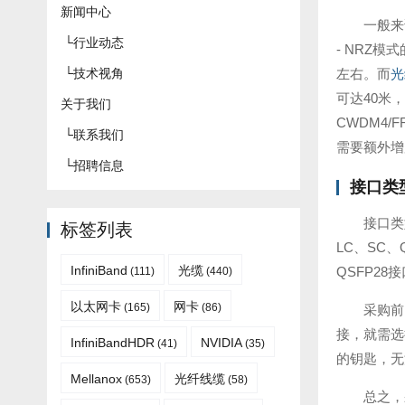
新闻中心
一般来
└
行业动态
- NRZ模
└
技术视角
左右。而
光
可达40米
关于我们
CWDM4
└
联系我们
需要额外增
└
招聘信息
接口类
接口类
标签列表
LC、SC、
InfiniBand
光缆
QSFP2
(111)
(440)
以太网卡
网卡
(165)
(86)
采购前
接，就需选
InfiniBandHDR
NVIDIA
(41)
(35)
的钥匙，无
Mellanox
光纤线缆
(653)
(58)
总之，