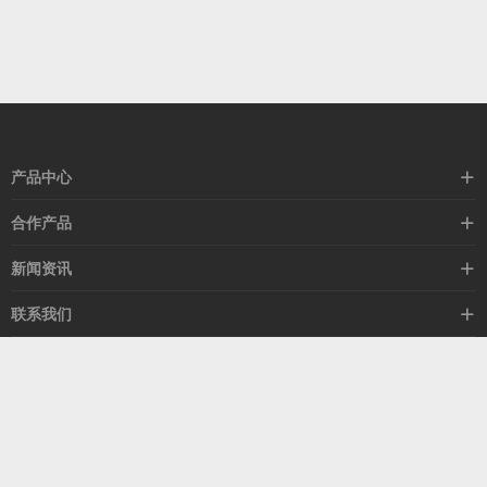
产品中心
高速线缆
合作产品
mellanox网卡
希捷硬盘
新闻资讯
IB交换机
GPU显卡
行业动态
联系我们
以太网交换机
RAM内存
技术视角
关于我们
海外业务
客服热线
常见问题
联系我们
13537522009
产品答疑
售后服务
人才招聘