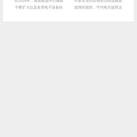
在2026年，随着数据中心规模
许多企业仍在饱受旧线缆频繁
M
眼的
不断扩大以及各类电子设备的
故障的困扰，平均每月故障达
增多，线缆功耗...
3次甚至更多，这不...