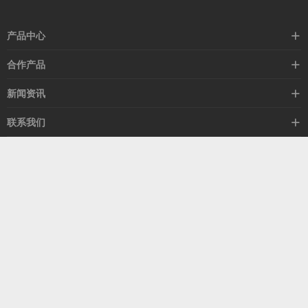
产品中心
高速线缆
合作产品
mellanox网卡
希捷硬盘
新闻资讯
IB交换机
GPU显卡
行业动态
联系我们
以太网交换机
RAM内存
技术视角
关于我们
海外业务
客服热线
常见问题
联系我们
13537522009
产品答疑
售后服务
人才招聘
深圳市福田区中康路卓越城二期B座1303