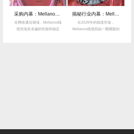
后的“信号优化”黑科技！
采购内幕：Mellanox线缆验真3步走，假货休想蒙混过关！
揭秘行业内幕：Mellanox线缆为何比同类产品耐用3倍？
的低
在网络通信领域，Mellanox线
在2026年的线缆市场，
在
中
缆凭借其卓越的性能和稳定
Mellanox线缆宛如一颗耀眼的
性，成为了众...
明星，以其卓...