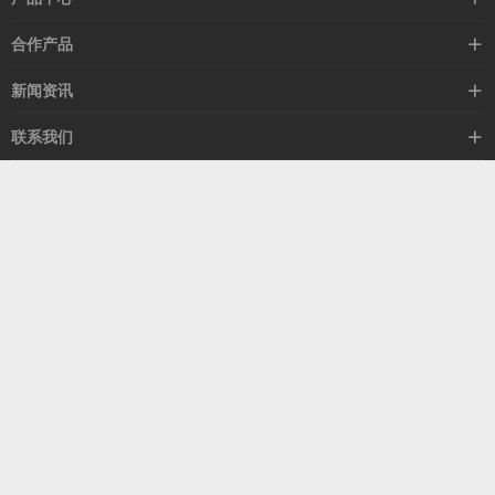
高速线缆
合作产品
mellanox网卡
希捷硬盘
新闻资讯
IB交换机
GPU显卡
行业动态
联系我们
以太网交换机
RAM内存
技术视角
关于我们
海外业务
客服热线
常见问题
联系我们
13537522009
产品答疑
售后服务
人才招聘
深圳市福田区中康路卓越城二期B座1303
扫我了解更多
关注我们