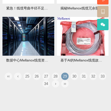
紧急！线缆弯曲半径不足导致Mellanox信号衰减，快来看修复攻略！
揭秘Mellanox线缆冗余部署策略与故障自动切换，为数据传输上双保险！
数据中心Mellanox线缆资产数字化管理方案，开启高效运维新篇章！
基于AI的Mellanox线缆故障预测系统搭建指南，为数据传输筑牢防线！
‹‹
‹
25
26
27
28
29
30
31
32
33
34
›
››