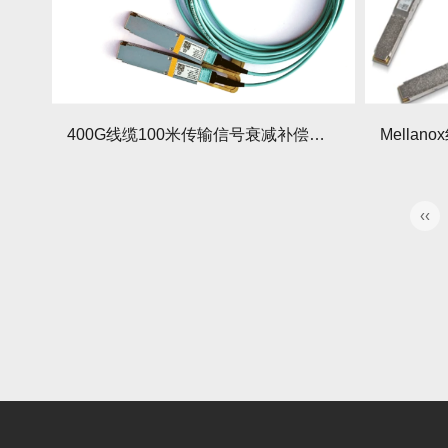
400G线缆100米传输信号衰减补偿方案实测全记录
‹‹