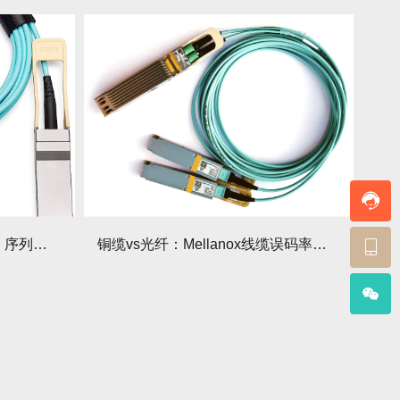
三招识别翻新Mellanox线缆：序列号+接口检测
铜缆vs光纤：Mellanox线缆误码率极限对比报告