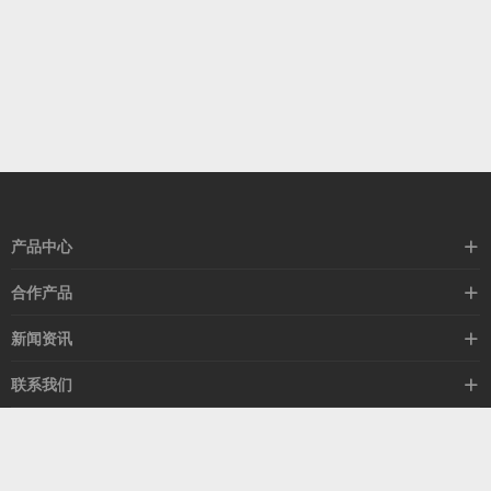
产品中心
高速线缆
合作产品
mellanox网卡
希捷硬盘
新闻资讯
IB交换机
GPU显卡
行业动态
联系我们
以太网交换机
RAM内存
技术视角
关于我们
海外业务
客服热线
常见问题
联系我们
13537522009
产品答疑