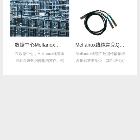
数据中心Mellanox线缆散热解决方案
Mellanox线缆常见Q&A：用户最关心的10问
纤
在数据中心，Mellanox线缆承
Mellanox线缆在数据传输领域
M
件，
担着高速数据传输的重任。然
占据着重要地位，其性能优劣
而，随着数...
直接影响网...