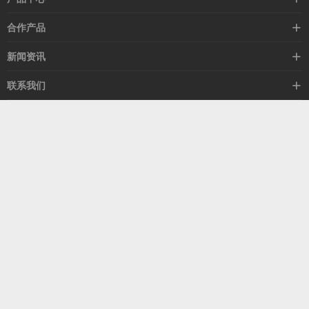
高速线缆
合作产品
mellanox网卡
希捷硬盘
新闻资讯
IB交换机
GPU显卡
行业动态
联系我们
以太网交换机
RAM内存
技术视角
关于我们
海外业务
客服热线
常见问题
联系我们
13537522009
产品答疑
售后服务
人才招聘
深圳市福田区中康路卓越城二期B座1303
扫我了解更多
关注我们