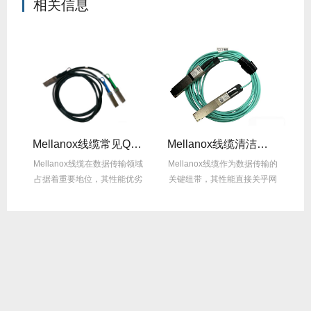
相关信息
Mellanox线缆常见Q&A：用户最关心的10问
Mellanox线缆清洁方法：正确操作不损坏！
缆承
Mellanox线缆在数据传输领域
Mellanox线缆作为数据传输的
然
占据着重要地位，其性能优劣
关键纽带，其性能直接关乎网
的
直接影响网...
络系统的稳...