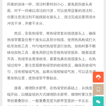
药膏的涂抹一样。清洁时要特别小心，避免损伤接头表
面。对于一些难以清洁的污渍，可以使用适量的清洁剂，
但要注意清洁剂不能残留在接头上，清洁完成后要用清水
冲洗干净，并擦干水分。
然后，安装热缩管。将热缩管套在线缆接头上，确保
热缩管覆盖住整个接头以及部分线缆。使用热风枪或打火
机等加热工具，均匀地对热缩管进行加热。加热时要不断
移动加热工具，避免局部过热导致热缩管损坏。随着温度
升高，热缩管会逐渐收缩，紧紧包裹在线缆接头上。在热
缩过程中，要注意观察热缩管的收缩情况，确保其收缩均
匀，没有褶皱或气泡。如果出现褶皱或气泡，可以适当调
整加热位置，使热缩管平整贴合。
接着，缠绕防水胶带。在热缩管的基础上，从线缆一
端开始，以螺旋状的方式缠绕防水胶带。缠绕时要注意胶
带的重叠部分，一般重叠宽度为胶带宽度的一半左右，这