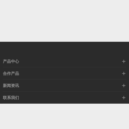
产品中心
高速线缆
合作产品
mellanox网卡
希捷硬盘
新闻资讯
IB交换机
GPU显卡
行业动态
联系我们
以太网交换机
RAM内存
技术视角
关于我们
海外业务
客服热线
常见问题
联系我们
13537522009
产品答疑
售后服务