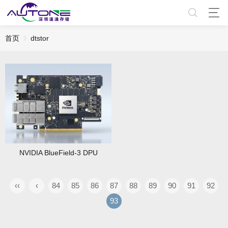
首页
dtstor
NVIDIA BlueField-3 DPU
‹‹
‹
84
85
86
87
88
89
90
91
92
93