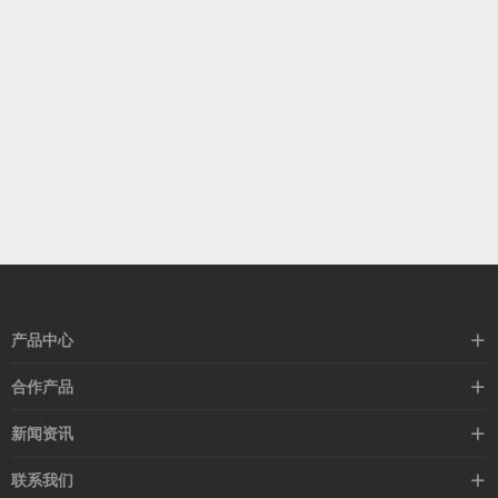
产品中心
高速线缆
合作产品
mellanox网卡
希捷硬盘
新闻资讯
IB交换机
GPU显卡
行业动态
联系我们
以太网交换机
RAM内存