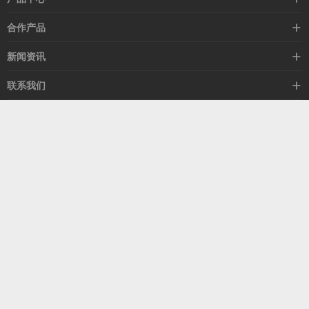
高速线缆
合作产品
mellanox网卡
希捷硬盘
新闻资讯
IB交换机
GPU显卡
行业动态
联系我们
以太网交换机
RAM内存
技术视角
关于我们
海外业务
客服热线
常见问题
联系我们
13537522009
产品答疑
售后服务
人才招聘
深圳市福田区中康路卓越城二期B座1303
扫我了解更多
关注我们