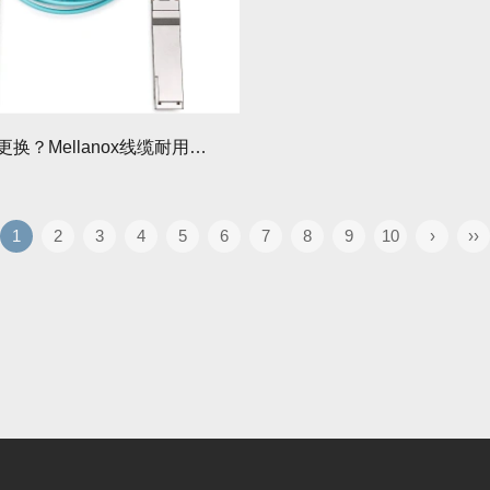
线缆频繁更换？Mellanox线缆耐用性升级，3年不用换！
1
2
3
4
5
6
7
8
9
10
›
››