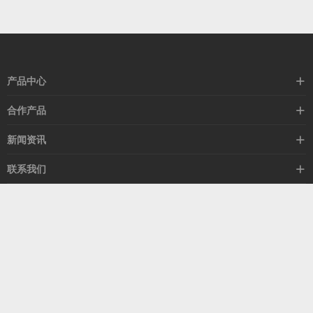
产品中心
高速线缆
合作产品
mellanox网卡
希捷硬盘
新闻资讯
IB交换机
GPU显卡
行业动态
联系我们
以太网交换机
RAM内存
技术视角
关于我们
海外业务
客服热线
常见问题
联系我们
13537522009
产品答疑
售后服务
人才招聘
深圳市福田区中康路卓越城二期B座1303