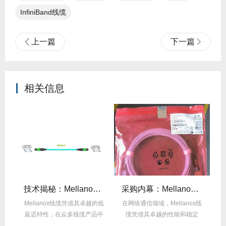
InfiniBand线缆
上一篇
下一篇
相关信息
么选？看完这篇不纠结！
技术揭秘：Mellanox线缆低延迟背后的“信号优化”黑科技！
采购内幕：Mellanox线缆验真3步走，假货休想蒙混过关！
性能
Mellanox线缆凭借其卓越的低
在网络通信领域，Mellanox线
面
延迟特性，在众多线缆产品中
缆凭借其卓越的性能和稳定
M
脱颖而出，...
性，成为了众...