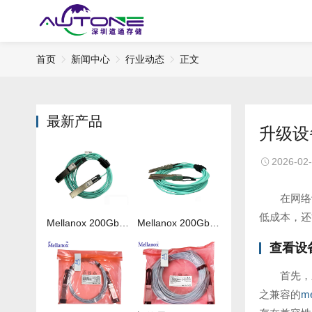
首页
新闻中心
行业动态
正文
最新产品
升级设
2026-02
在网络
低成本，还
Mellanox 200Gb 光纤线MFS1S00-H050V
Mellanox 200Gb 光纤线MFS1S00-H020V
查看设
首先，
之兼容的
m