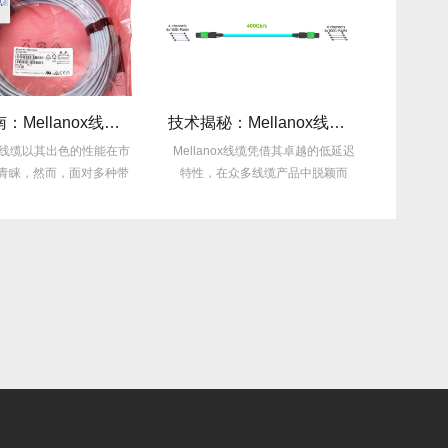
选型指南：Mellanox线缆带宽怎么选？看完这篇不纠结！
技术揭秘：Mellanox线缆低延迟背后的“信号优化”黑科技！
x线缆以其出色的性能在市
Mellanox线缆凭借其卓越的低延迟
在网络通信领域
，然而，面对多种带
特性，在众多线缆产品中脱颖而
借其卓越的
宽...
出，...