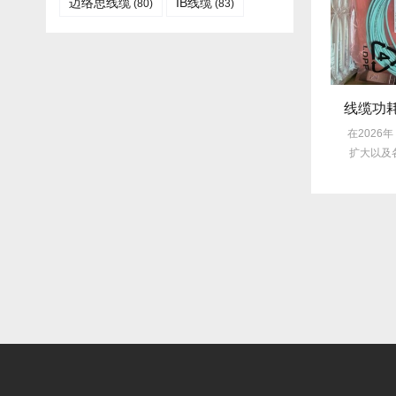
迈络思线缆
IB线缆​
(80)
(83)
采购内幕：Mellanox线缆验真3步走，假货休想蒙混过关！
揭秘行业内幕：Mellanox线缆为何比同类产品耐用3倍？
Mellanox线缆凭
在2026年的线缆市场，Mellanox线
在2026年，
能和稳定性，成为了
缆宛如一颗耀眼的明星，以其卓...
扩大以及各类
众...