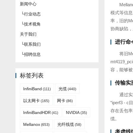
新闻中心
Mel
模式等信息
└
行业动态
率，旧的M
└
技术视角
协商缺陷，
关于我们
进行命
└
联系我们
将旧M
└
招聘信息
mt4119_
容，能够被
标签列表
传输实
InfiniBand
光缆
(111)
(440)
通过实
以太网卡
网卡
(165)
(86)
“iperf
存在丢包率
InfiniBandHDR
NVIDIA
(41)
(35)
缆。
Mellanox
光纤线缆
(653)
(58)
考虑线