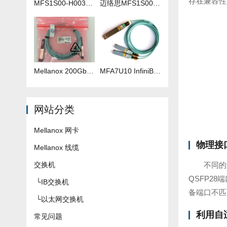
存在兼容性
MFS1S00-H003V 3米IB线
迈络思MFS1S00-H035V 35米IB线
Mellanox 200Gb 光纤线 MFS1S00-H040V
​MFA7U10 InfiniBand QSFP56 HDR 2x200G 有源分支光缆参数及批发报价
网站分类
Mellanox 网卡
物理接
Mellanox 线缆
交换机
不同的
QSFP28
└
IB交换机
备端口不匹
└
以太网交换机
利用自
常见问题