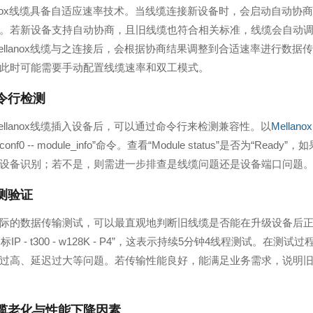
lanox线缆具备自适应速率技术。当线缆连接新设备时，会启动自动
。若新设备支持自动协商，且旧线缆也符合相关标准，线缆会自动
ellanox线缆与之连接后，会根据协商结果调整到合适速率进行数
此时可能需要手动配置线缆速率和双工模式。
令行检测
ellanox线缆插入设备后，可以通过命令行来检测兼容性。以
Mellan
pciconf0 -- module_info”命令。查看“Module status”是否为
设备识别；若不是，则需进一步排查是线缆问题还是设备端口问题
测验证
际的数据传输测试，可以最直观地判断旧线缆是否能在升级设备后正常使
3 - c目标IP - t300 - w128K - P4”，这表示持续5分钟4线
过高、延迟过大等问题。若传输性能良好，能满足业务需求，说明
缆老化与性能下降因素