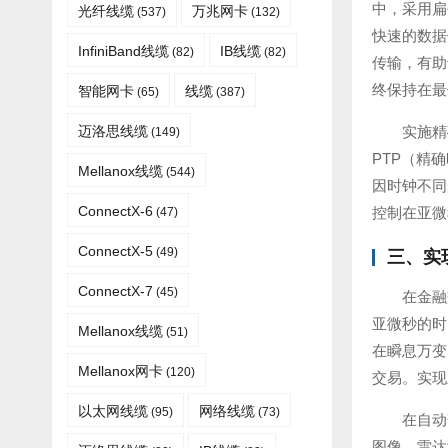
中，采用扁
光纤线缆​
万兆网卡
(537)
(132)
快速的数据
InfiniBand线缆
IB线缆
(82)
(82)
传输，有助
终保持在最
智能网卡
线缆
(65)
(387)
迈洛思线缆
实施精
(149)
PTP（精
Mellanox线缆
(544)
因时钟不同
ConnectX-6
控制在亚微
(47)
ConnectX-5
(49)
三、实
ConnectX-7
(45)
在金融
亚微秒的时
Mellanox线缆​
(51)
在瞬息万变
Mellanox网卡
(120)
交易。实现
以太网线缆
网络线缆
(95)
(73)
在自动
图像、雷达