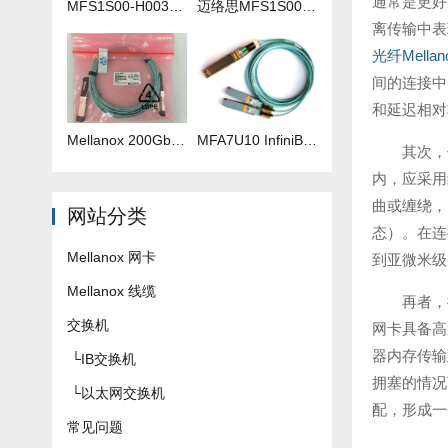
通常是更好
MFS1S00-H003V 3米IB线
迈络思MFS1S00-H035V 35米IB线
离传输中表
光纤Mella
间的连接中
和延迟相对
Mellanox 200Gb 光纤线 MFS1S00-H040V
​MFA7U10 InfiniBand QSFP56 HDR 2x200G 有源分支光缆参数及批发报价
其次，
内，应采用
曲或缠绕，
网站分类
态）。在连
Mellanox 网卡
到亚微米级
Mellanox 线缆
再者，
交换机
网卡具备高
器内存传输
└
IB交换机
拥塞的情况
└
以太网交换机
配，形成一
常见问题