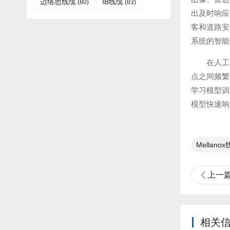
迈络思线缆
IB线缆​
(80)
(83)
出及时响应
客和道路安
系统的智能
在人工
点之间频繁
学习模型训
模型快速响
Mellano
上一
相关