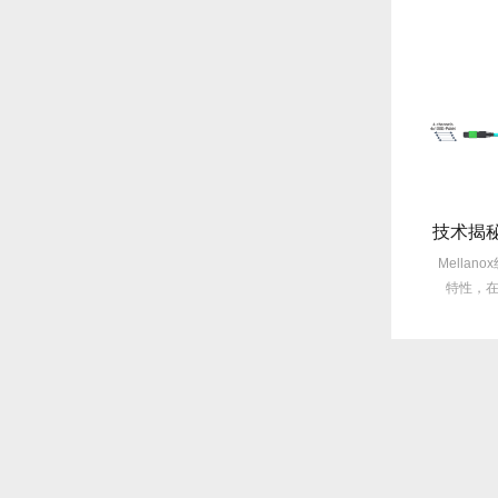
旧线缆故障每月3次？Mellanox线缆全年零故障，太省心！
选型指南：Mellanox线缆带宽怎么选？看完这篇不纠结！
仍在饱受旧线缆频繁故障
Mellanox线缆以其出色的性能在市
Mella
均每月故障达3次甚至更
场上备受青睐，然而，面对多种带
特性，
多，这不...
宽...