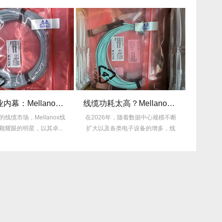
揭秘行业内幕：Mellanox线缆为何比同类产品耐用3倍？
线缆功耗太高？Mellanox线缆低功耗方案能省多少电费？
的线缆市场，Mellanox线
在2026年，随着数据中心规模不断
许多企业
颗耀眼的明星，以其卓...
扩大以及各类电子设备的增多，线
的困扰，
缆功耗...