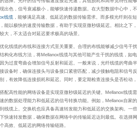
的选择。光纤的信号传输速度接近光速，其低损耗和高带宽特性能
现出色，信号衰减极小，能够快速传递数据。在大型数据中心中，
nox线缆
，能够满足高速、低延迟的数据传输需求。而多模光纤则在短
，能以极快的速度传输数据，有助于实现亚微秒级延迟。相比之下
较大，不太适合对延迟要求极高的场景。
优化线缆的布线和连接方式至关重要。合理的布线能够减少信号干
结构化布线方法，将Mellanox线缆与其他可能产生干扰的线缆，
因为过度弯曲会增加信号反射和延迟。一般来说，光纤线缆的弯曲半径应
接设备时，确保连接头与设备接口紧密匹配，减少接触电阻和信号
别，有效降低连接损耗和延迟。同时，要定期检查连接头是否松动
搭配高性能的网络设备是实现亚微秒级延迟的关键。Mellanox线
速的数据处理能力和低延迟的信号转换功能。例如，Mellanox自
到线缆上。交换机也应具备高速转发能力和低延迟的交换架构。一
下快速转发数据，确保数据在网络中的传输延迟达到最低。在选择网络设
个高效、低延迟的网络传输链路。