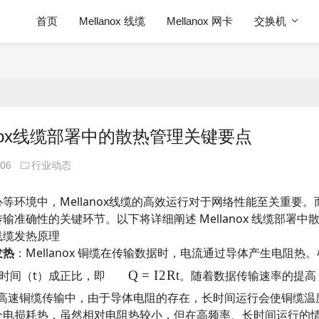
首页
Mellanox 线缆
Mellanox 网卡
交换机
lanox线缆部署中的散热管理关键要点
-06
行业动态
心等环境中，
Mellanox线缆
的高效运行对于
网络性能
至关重要。
传输准确性的关键环节。以下将详细阐述
Mellanox
线缆部署中散
线缆发热原理
发热
：Mellanox 铜缆在传输数据时，电流通过导体产生电阻
时间（t）成正比，即
Q
=
I
2
Rt
。随着数据传输速率的提高
ps 高速铜缆传输中，由于导体电阻的存在，长时间运行会使铜
介电损耗热，虽然相对电阻热较小，但在高频率、长时间运行的