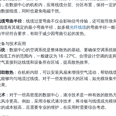
如，在数据中心的机柜内，应将线缆分层、分区布置，保持一定
响数据线缆，同时也避免电磁干扰。
线缆弯曲半径
：线缆过度弯曲不仅会影响信号传输，还可能导致
nox 线缆有其规定的最小弯曲半径，如多模
光纤线缆
的弯曲半径一般不
曲半径符合要求，有助于减少因弯曲引起的发热。
设备与技术应用
系统
：数据中心的空调系统是整体散热的基础。要确保空调系统
nox 线缆工作的范围内，一般建议为 18 - 27℃。合理设计空
空气直接到达线缆和设备所在区域，提高散热效率。
辅助散热
：在机柜内部，可以安装风扇来增强空气流动，帮助线
气能够均匀地流过线缆。对于一些发热较大的区域，如光模块集
效果。
技术
：对于一些高密度的数据中心，液冷技术是一种有效的散热
比风冷更高。例如，采用冷板式液冷技术，将冷板与线缆或光模
术的成本较高，且需要专业的维护，在应用时需要综合考虑。