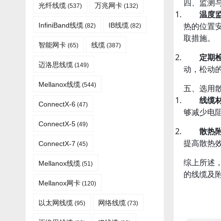
四、监测
光纤线缆​
万兆网卡
(537)
(132)
温度
热的位置
InfiniBand线缆
IB线缆
(82)
(82)
取措施。
智能网卡
线缆
(65)
(387)
定期
迈洛思线缆
(149)
动，松动
Mellanox线缆
(544)
五、选用
线缆
ConnectX-6
(47)
够减少电
ConnectX-5
(49)
散热
提高散热
ConnectX-7
(45)
综上所述，
Mellanox线缆​
(51)
的线缆及
Mellanox网卡
(120)
以太网线缆
网络线缆
(95)
(73)