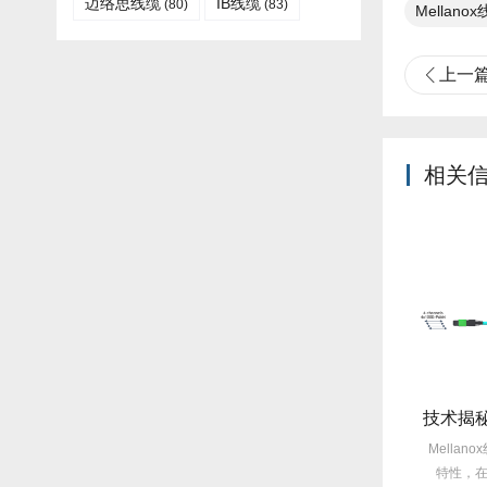
迈络思线缆
IB线缆​
(80)
(83)
Mellano
上一
相关
旧线缆故障每月3次？Mellanox线缆全年零故障，太省心！
选型指南：Mellanox线缆带宽怎么选？看完这篇不纠结！
仍在饱受旧线缆频繁故障
Mellanox线缆以其出色的性能在市
Mella
均每月故障达3次甚至更
场上备受青睐，然而，面对多种带
特性，