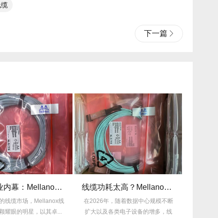
线缆
下一篇
揭秘行业内幕：Mellanox线缆为何比同类产品耐用3倍？
线缆功耗太高？Mellanox线缆低功耗方案能省多少电费？
的线缆市场，Mellanox线
在2026年，随着数据中心规模不断
许多企业
颗耀眼的明星，以其卓...
扩大以及各类电子设备的增多，线
的困扰，