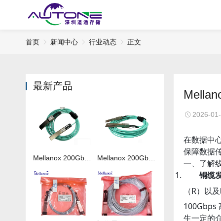
首页
新闻中心
行业动态
正文
最新产品
Mel
2026-01
在数据中
保障数据
Mellanox 200Gb 光纤线MFS1S00-H050V
Mellanox 200Gb 光纤线MFS1S00-H020V
一、了解
铜缆
（R）以及
100Gb
生一定的