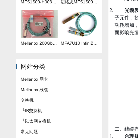
MFS1S00-H003V 3米IB线
迈络思MFS1S00-H035V 35米IB线
光缆
子元件，
功耗增加，
而影响光
Mellanox 200Gb 光纤线 MFS1S00-H040V
​MFA7U10 InfiniBand QSFP56 HDR 2x200G 有源分支光缆参数及批发报价
网站分类
Mellanox 网卡
Mellanox 线缆
交换机
└
IB交换机
└
以太网交换机
二、线缆
常见问题
合理