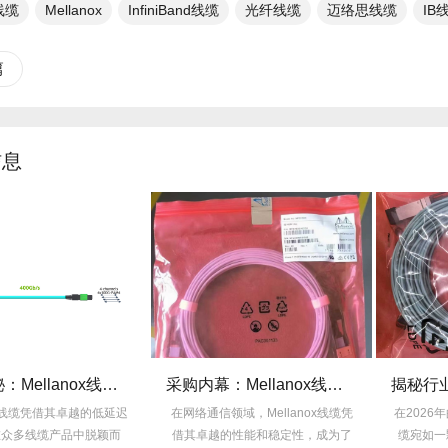
x线缆
Mellanox
InfiniBand线缆
光纤线缆​
迈络思线缆
IB
篇
信息
技术揭秘：Mellanox线缆低延迟背后的“信号优化”黑科技！
采购内幕：Mellanox线缆验真3步走，假货休想蒙混过关！
nox线缆凭借其卓越的低延迟
在网络通信领域，Mellanox线缆凭
在2026年
在众多线缆产品中脱颖而
借其卓越的性能和稳定性，成为了
缆宛如一