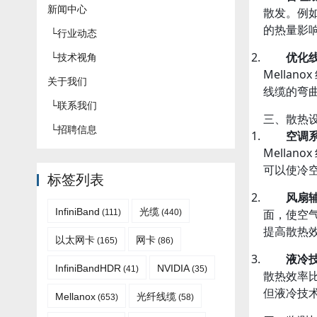
新闻中心
散发。例
的热量影
└
行业动态
优化
└
技术视角
Mella
关于我们
线缆的弯
└
联系我们
三、散热
└
招聘信息
空调
Mella
可以使冷
标签列表
风扇
InfiniBand
光缆
面，使空
(111)
(440)
提高散热
以太网卡
网卡
(165)
(86)
液冷
InfiniBandHDR
NVIDIA
(41)
(35)
散热效率
但液冷技
Mellanox
光纤线缆
(653)
(58)