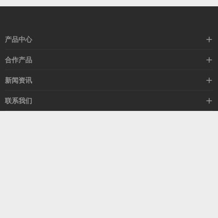
产品中心
高速线缆
合作产品
mellanox网卡
希捷硬盘
新闻资讯
IB交换机
GPU显卡
行业动态
联系我们
以太网交换机
RAM内存
技术视角
关于我们
海外业务
客服热线
常见问题
联系我们
13537522009
产品答疑
售后服务
人才招聘
深圳市福田区中康路卓越城二期B座1303