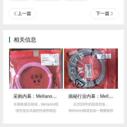
上一篇
下一篇
相关信息
后的“信号优化”黑科技！
采购内幕：Mellanox线缆验真3步走，假货休想蒙混过关！
揭秘行业内幕：Mellanox线缆为何比同类产品耐用3倍？
的低
在网络通信领域，Mellanox线
在2026年的线缆市场，
在
中
缆凭借其卓越的性能和稳定
Mellanox线缆宛如一颗耀眼的
性，成为了众...
明星，以其卓...