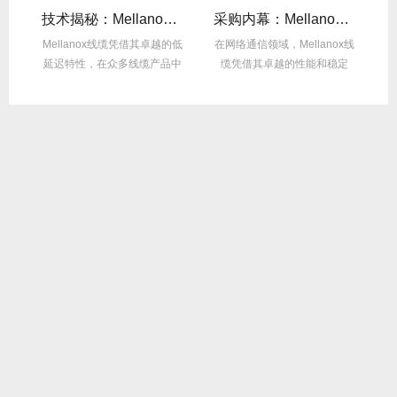
么选？看完这篇不纠结！
技术揭秘：Mellanox线缆低延迟背后的“信号优化”黑科技！
采购内幕：Mellanox线缆验真3步走，假货休想蒙混过关！
性能
Mellanox线缆凭借其卓越的低
在网络通信领域，Mellanox线
面
延迟特性，在众多线缆产品中
缆凭借其卓越的性能和稳定
M
脱颖而出，...
性，成为了众...