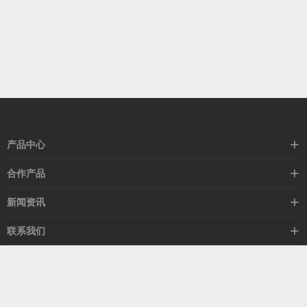
产品中心
高速线缆
合作产品
mellanox网卡
希捷硬盘
新闻资讯
IB交换机
GPU显卡
行业动态
联系我们
以太网交换机
RAM内存
技术视角
关于我们
海外业务
客服热线
常见问题
联系我们
13537522009
产品答疑
售后服务