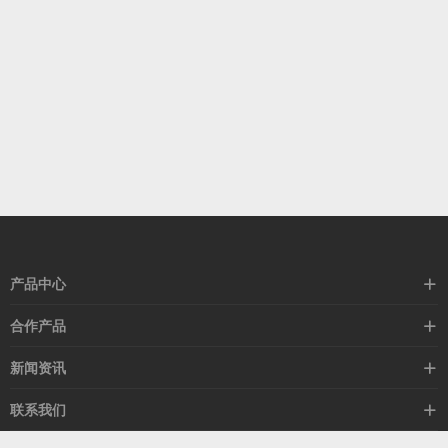
产品中心
高速线缆
合作产品
mellanox网卡
希捷硬盘
新闻资讯
IB交换机
GPU显卡
行业动态
联系我们
以太网交换机
RAM内存
技术视角
关于我们