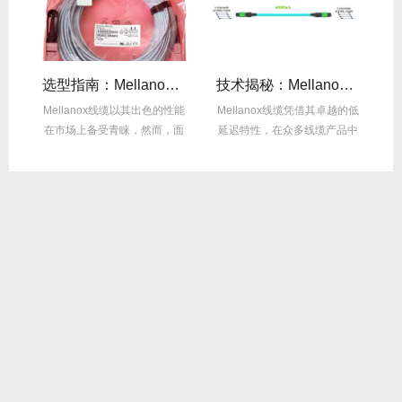
线缆全年零故障，太省心！
选型指南：Mellanox线缆带宽怎么选？看完这篇不纠结！
技术揭秘：Mellanox线缆低延迟背后的“信号优化”黑科技！
繁
Mellanox线缆以其出色的性能
Mellanox线缆凭借其卓越的低
在
达
在市场上备受青睐，然而，面
延迟特性，在众多线缆产品中
对多种带宽...
脱颖而出，...