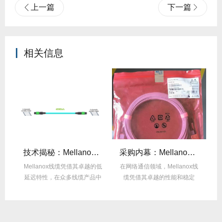
上一篇
下一篇
相关信息
么选？看完这篇不纠结！
技术揭秘：Mellanox线缆低延迟背后的“信号优化”黑科技！
采购内幕：Mellanox线缆验真3步走，假货休想蒙混过关！
性能
Mellanox线缆凭借其卓越的低
在网络通信领域，Mellanox线
面
延迟特性，在众多线缆产品中
缆凭借其卓越的性能和稳定
M
脱颖而出，...
性，成为了众...