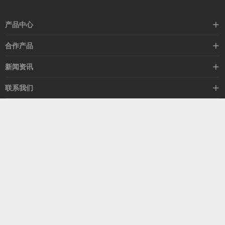
产品中心
高速线缆
合作产品
mellanox网卡
希捷硬盘
新闻资讯
IB交换机
GPU显卡
行业动态
联系我们
以太网交换机
RAM内存
技术视角
关于我们
海外业务
客服热线
常见问题
联系我们
13537522009
产品答疑
售后服务
人才招聘
深圳市福田区中康路卓越城二期B座1303