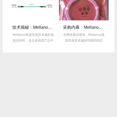
么选？看完这篇不纠结！
技术揭秘：Mellanox线缆低延迟背后的“信号优化”黑科技！
采购内幕：Mellanox线缆验真3步走，假货休想蒙混过关！
性能
Mellanox线缆凭借其卓越的低
在网络通信领域，Mellanox线
面
延迟特性，在众多线缆产品中
缆凭借其卓越的性能和稳定
M
脱颖而出，...
性，成为了众...