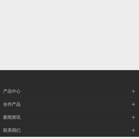
产品中心
高速线缆
合作产品
mellanox网卡
希捷硬盘
新闻资讯
IB交换机
GPU显卡
行业动态
联系我们
以太网交换机
RAM内存
技术视角