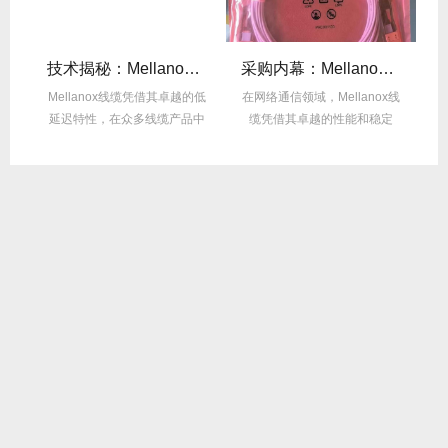
么选？看完这篇不纠结！
技术揭秘：Mellanox线缆低延迟背后的“信号优化”黑科技！
采购内幕：Mellanox线缆验真3步走，假货休想蒙混过关！
性能
Mellanox线缆凭借其卓越的低
在网络通信领域，Mellanox线
面
延迟特性，在众多线缆产品中
缆凭借其卓越的性能和稳定
M
脱颖而出，...
性，成为了众...