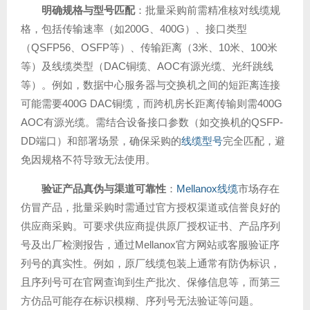
明确规格与型号匹配
：批量采购前需精准核对线缆规
格，包括传输速率（如200G、400G）、接口类型
（QSFP56、OSFP等）、传输距离（3米、10米、100米
等）及线缆类型（DAC铜缆、AOC有源光缆、光纤跳线
等）。例如，数据中心服务器与交换机之间的短距离连接
可能需要400G DAC铜缆，而跨机房长距离传输则需400G
AOC有源光缆。需结合设备接口参数（如交换机的QSFP-
DD端口）和部署场景，确保采购的
线缆型号
完全匹配，避
免因规格不符导致无法使用。
验证产品真伪与渠道可靠性
：
Mellanox线缆
市场存在
仿冒产品，批量采购时需通过官方授权渠道或信誉良好的
供应商采购。可要求供应商提供原厂授权证书、产品序列
号及出厂检测报告，通过Mellanox官方网站或客服验证序
列号的真实性。例如，原厂线缆包装上通常有防伪标识，
且序列号可在官网查询到生产批次、保修信息等，而第三
方仿品可能存在标识模糊、序列号无法验证等问题。