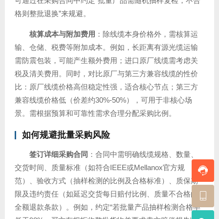
可通过在采购合同中约定“批量产品需随机抽样复检，不合
格则整批退换”来规避。
核算成本与附加费用
：除线缆本身价格外，需核算运
输、仓储、税费等附加成本。例如，长距离有源光缆运输
需防震包装，可能产生额外费用；进口原厂线缆需考虑关
税及清关费用。同时，对比原厂与第三方兼容线缆的性价
比：原厂线缆价格高但稳定性强，适合核心节点；第三方
兼容线缆价格低（价差约30%-50%），可用于非核心场
景。需根据预算和可靠性需求合理分配采购比例。
如何规避批量采购风险
签订详细采购合同
：合同中需明确线缆规格、数量、
交货时间、质量标准（如符合IEEE或Mellanox官方规
范）、验收方式（抽样检测的比例及合格标准）、质保期
限及违约责任（如延迟交货每日赔付比例、质量不合格的
全额退款条款）。例如，约定“若批量产品抽样检测合格率