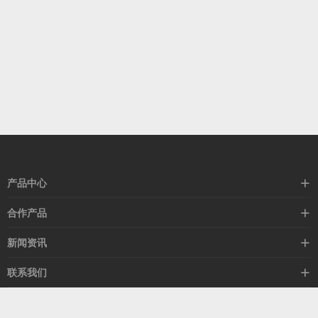
产品中心
高速线缆
合作产品
mellanox网卡
希捷硬盘
新闻资讯
IB交换机
GPU显卡
行业动态
联系我们
以太网交换机
RAM内存
技术视角
关于我们
海外业务
客服热线
常见问题