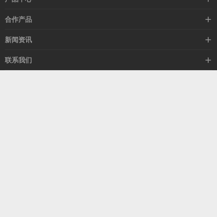
高速线缆
合作产品
mellanox网卡
希捷硬盘
新闻资讯
IB交换机
GPU显卡
行业动态
联系我们
以太网交换机
RAM内存
技术视角
关于我们
海外业务
客服热线
常见问题
联系我们
13537522009
产品答疑
售后服务
人才招聘
深圳市福田区中康路卓越城二期B座1303
扫我了解更多
关注我们