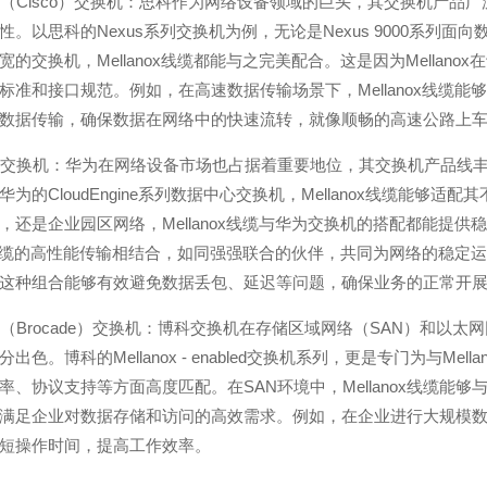
思科（Cisco）交换机：思科作为网络设备领域的巨头，其交换机产品广
。以思科的Nexus系列交换机为例，无论是Nexus 9000系列面向
宽的交换机，Mellanox线缆都能与之完美配合。这是因为Mella
标准和接口规范。例如，在高速数据传输场景下，Mellanox线缆能够与
数据传输，确保数据在网络中的快速流转，就像顺畅的高速公路上
华为交换机：华为在网络设备市场也占据着重要地位，其交换机产品线丰富
华为的CloudEngine系列数据中心交换机，Mellanox线缆能
，还是企业园区网络，Mellanox线缆与华为交换机的搭配都能提
nox线缆的高性能传输相结合，如同强强联合的伙伴，共同为网络的稳
这种组合能够有效避免数据丢包、延迟等问题，确保业务的正常开
博科（Brocade）交换机：博科交换机在存储区域网络（SAN）和以太
出色。博科的Mellanox - enabled交换机系列，更是专门为与Mel
率、协议支持等方面高度匹配。在SAN环境中，Mellanox线缆
满足企业对数据存储和访问的高效需求。例如，在企业进行大规模数据备
短操作时间，提高工作效率。