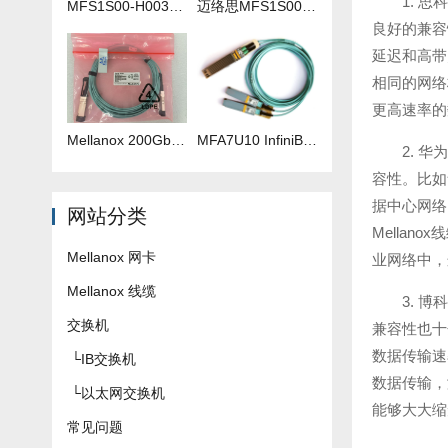
1. 
MFS1S00-H003V 3米IB线
迈络思MFS1S00-H035V 35米IB线
良好的兼容性
延迟和高带
相同的网络
更高速率的
Mellanox 200Gb 光纤线 MFS1S00-H040V
​MFA7U10 InfiniBand QSFP56 HDR 2x200G 有源分支光缆参数及批发报价
2. 
容性。比如
据中心网络
网站分类
Mella
Mellanox 网卡
业网络中，
Mellanox 线缆
3. 
交换机
兼容性也十分
数据传输速
└
IB交换机
数据传输，
└
以太网交换机
能够大大缩
常见问题