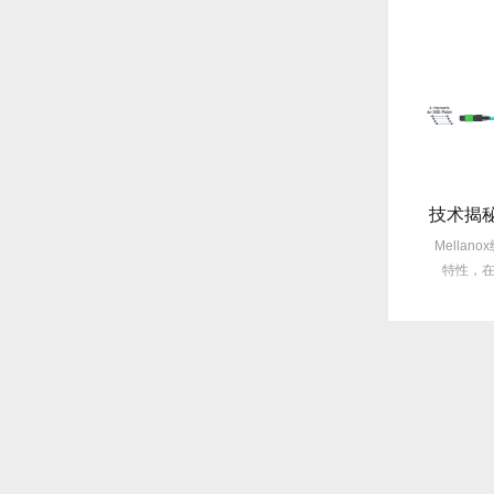
旧线缆故障每月3次？Mellanox线缆全年零故障，太省心！
选型指南：Mellanox线缆带宽怎么选？看完这篇不纠结！
繁故障
Mellanox线缆以其出色的性能在市
Mellanox线缆凭借其卓越的
甚至更
场上备受青睐，然而，面对多种带
特性，在众多线缆产品中脱
宽...
出，...