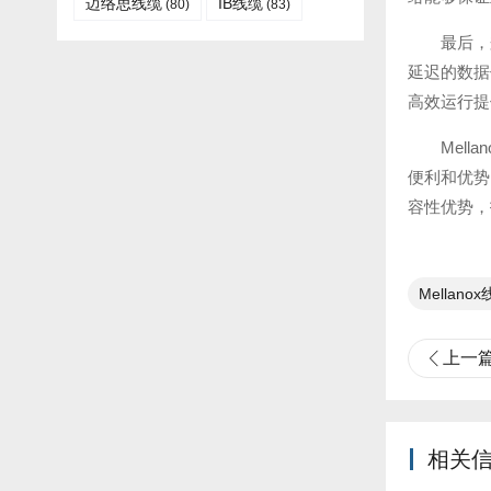
迈络思线缆
IB线缆​
(80)
(83)
最后，
延迟的数据
高效运行提
Mel
便利和优势
容性优势，
Mellano
上一
相关