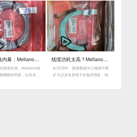
揭秘行业内幕：Mellanox线缆为何比同类产品耐用3倍？
线缆功耗太高？Mellanox线缆低功耗方案能省多少电费？
nox线
在2026年，随着数据中心规模不断
许多企业仍在饱受旧线缆频
...
扩大以及各类电子设备的增多，线
的困扰，平均每月故障达3次
缆功耗...
多，这不...