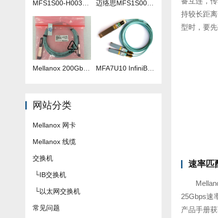
备互连，传
MFS1S00-H003V 3米IB线
迈络思MFS1S00-H035V 35米IB线
持较长距离
型时，要先
Mellanox 200Gb 光纤线 MFS1S00-H040V
​MFA7U10 InfiniBand QSFP56 HDR 2x200G 有源分支光缆参数及批发报价
网站分类
Mellanox 网卡
Mellanox 线缆
交换机
速率匹
└
IB交换机
Mel
└
以太网交换机
25Gbp
常见问题
产品手册获