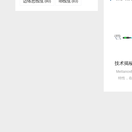
迈络思线缆
IB线缆​
(80)
(83)
旧线缆故障每月3次？Mellanox线缆全年零故障，太省心！
选型指南：Mellanox线缆带宽怎么选？看完这篇不纠结！
旧线缆频繁故障
Mellanox线缆以其出色的性能在市
Mellanox线缆
障达3次甚至更
场上备受青睐，然而，面对多种带
特性，在众多线缆
..
宽...
出，..