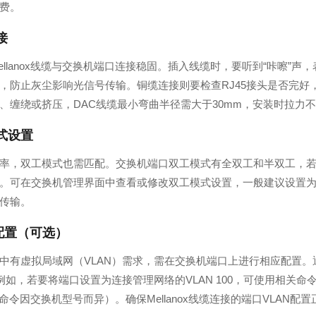
费。
接
ellanox线缆与交换机端口连接稳固。插入线缆时，要听到“咔嚓”
，防止灰尘影响光信号传输。铜缆连接则要检查RJ45接头是否完
、缠绕或挤压，DAC线缆最小弯曲半径需大于30mm，安装时拉力不
式设置
率，双工模式也需匹配。交换机端口双工模式有全双工和半双工，
。可在交换机管理界面中查看或修改双工模式设置，一般建议设置
传输。
N配置（可选）
中有虚拟局域网（VLAN）需求，需在交换机端口上进行相应配置
，若要将端口设置为连接管理网络的VLAN 100，可使用相关命令“vlan 100”“inter
具体命令因交换机型号而异）。确保Mellanox线缆连接的端口VLAN