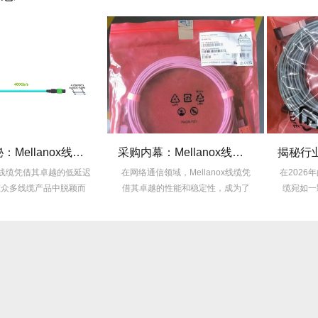
技术揭秘：Mellanox线缆低延迟背后的“信号优化”黑科技！
采购内幕：Mellanox线缆验真3步走，假货休想蒙混过关！
凭借其卓越的低延迟
在网络通信领域，Mellanox线缆凭
在2026年的线缆市场
产品中脱颖而
借其卓越的性能和稳定性，成为了
缆宛如一颗耀眼的明
.
众...