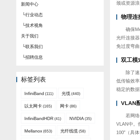
颈或资源浪
新闻中心
└
行业动态
物理连
└
技术视角
确保M
关于我们
光纤连接器
免过度弯曲
└
联系我们
└
招聘信息
双工模
除了速
标签列表
低传输效率
稳定的数据
InfiniBand
光缆
(111)
(440)
VLA
以太网卡
网卡
(165)
(86)
若网络
InfiniBandHDR
NVIDIA
(41)
(35)
VLAN中。例如
Mellanox
光纤线缆
(653)
(58)
100”（