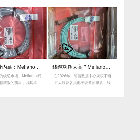
揭秘行业内幕：Mellanox线缆为何比同类产品耐用3倍？
线缆功耗太高？Mellanox线缆低功耗方案能省多少电费？
，Mellanox线
在2026年，随着数据中心规模不断
许多企业仍在饱受
星，以其卓...
扩大以及各类电子设备的增多，线
的困扰，平均每月
缆功耗...
多，这不