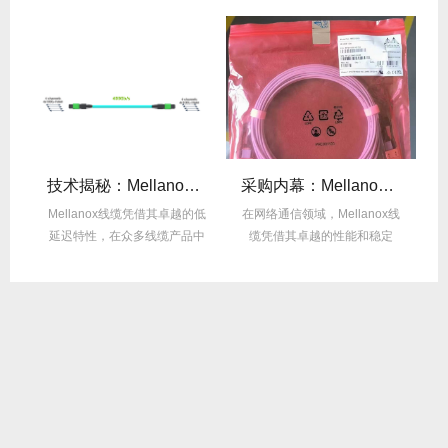
么选？看完这篇不纠结！
技术揭秘：Mellanox线缆低延迟背后的“信号优化”黑科技！
采购内幕：Mellanox线缆验真3步走，假货休想蒙混过关！
性能
Mellanox线缆凭借其卓越的低
在网络通信领域，Mellanox线
面
延迟特性，在众多线缆产品中
缆凭借其卓越的性能和稳定
M
脱颖而出，...
性，成为了众...