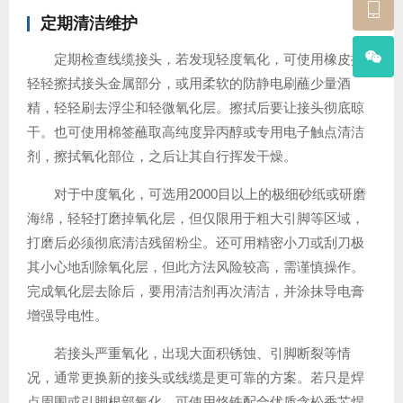
定期清洁维护
定期检查线缆接头，若发现轻度氧化，可使用橡皮擦
轻轻擦拭接头金属部分，或用柔软的防静电刷蘸少量酒
精，轻轻刷去浮尘和轻微氧化层。擦拭后要让接头彻底晾
干。也可使用棉签蘸取高纯度异丙醇或专用电子触点清洁
剂，擦拭氧化部位，之后让其自行挥发干燥。
对于中度氧化，可选用2000目以上的极细砂纸或研磨
海绵，轻轻打磨掉氧化层，但仅限用于粗大引脚等区域，
打磨后必须彻底清洁残留粉尘。还可用精密小刀或刮刀极
其小心地刮除氧化层，但此方法风险较高，需谨慎操作。
完成氧化层去除后，要用清洁剂再次清洁，并涂抹导电膏
增强导电性。
若接头严重氧化，出现大面积锈蚀、引脚断裂等情
况，通常更换新的接头或线缆是更可靠的方案。若只是焊
点周围或引脚根部氧化，可使用烙铁配合优质含松香芯焊