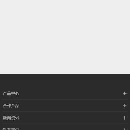
产品中心
高速线缆
合作产品
mellanox网卡
希捷硬盘
新闻资讯
IB交换机
GPU显卡
行业动态