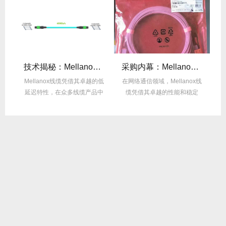
么选？看完这篇不纠结！
技术揭秘：Mellanox线缆低延迟背后的“信号优化”黑科技！
采购内幕：Mellanox线缆验真3步走，假货休想蒙混过关！
性能
Mellanox线缆凭借其卓越的低
在网络通信领域，Mellanox线
面
延迟特性，在众多线缆产品中
缆凭借其卓越的性能和稳定
M
脱颖而出，...
性，成为了众...