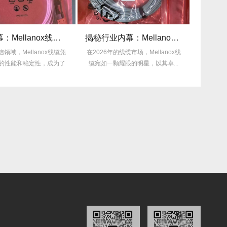
采购内幕：Mellanox线缆验真3步走，假货休想蒙混过关！
揭秘行业内幕：Mellanox线缆为何比同类产品耐用3倍？
ellanox线缆凭
在2026年的线缆市场，Mellanox线
在2026年，
和稳定性，成为了
缆宛如一颗耀眼的明星，以其卓...
扩大以及各类
...
缆功