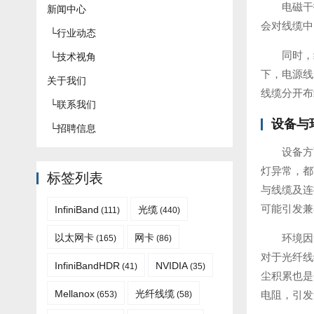
电磁干
新闻中心
会对线缆中
└
行业动态
同时，
└
技术视角
下，电源线
关于我们
线缆分开布
└
联系我们
设备与
└
招聘信息
设备方
灯异常，都
标签列表
与线缆及连
可能引发兼
InfiniBand
光缆
(111)
(440)
以太网卡
网卡
环境因
(165)
(86)
对于光纤线
InfiniBandHDR
NVIDIA
(41)
(35)
尘积累也是
Mellanox
光纤线缆
电阻，引发
(653)
(58)