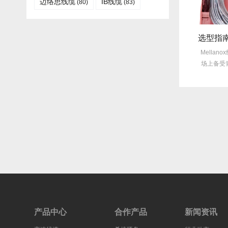
迈络思线缆
IB线缆​
(80)
(83)
线缆功耗太高？Mellanox线缆低功耗方案能省多少电费？
旧线缆故障每月3次？Mellanox线缆全年零故障，太省心！
着数据中心规模不断
许多企业仍在饱受旧线缆频繁故障
Mellanox线
子设备的增多，线
的困扰，平均每月故障达3次甚至更
场上备受青睐，
耗...
多，这不...
宽
产品中心
合作产品
新闻资讯