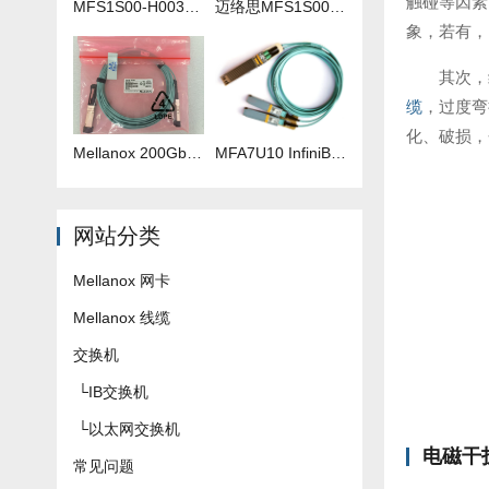
触碰等因素
MFS1S00-H003V 3米IB线
迈络思MFS1S00-H035V 35米IB线
象，若有，
其次，
缆
，过度弯
化、破损，
Mellanox 200Gb 光纤线 MFS1S00-H040V
​MFA7U10 InfiniBand QSFP56 HDR 2x200G 有源分支光缆参数及批发报价
网站分类
Mellanox 网卡
Mellanox 线缆
交换机
└
IB交换机
└
以太网交换机
电磁干
常见问题