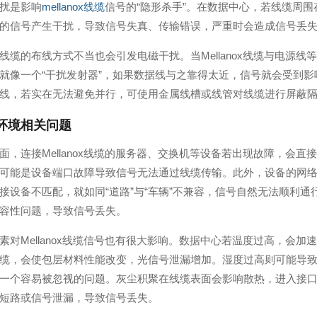
扰是影响
mellanox线缆
信号的“隐形杀手”。在数据中心，若线缆周
的信号产生干扰，导致信号失真、传输错误，严重时会造成信号丢
线缆的布线方式不当也会引发电磁干扰。当Mellanox线缆与电源
就像一个“干扰发射器”，如果数据线与之靠得太近，信号就会受到
线，若实在无法避免并行，可使用金属线槽或线管对线缆进行屏蔽
环境相关问题
面，连接Mellanox线缆的服务器、交换机等设备若出现故障，会
可能是设备端口故障导致信号无法通过线缆传输。此外，设备的网
接设备不匹配，就如同“道路”与“车辆”不兼容，信号自然无法顺利
容性问题，导致信号丢失。
素对Mellanox线缆信号也有很大影响。数据中心若温度过高，会
缆，会使包层材料性能改变，光信号泄漏增加。湿度过高则可能导
一个容易被忽视的问题。灰尘积聚在线缆表面会影响散热，进入接
短路或信号泄漏，导致信号丢失。