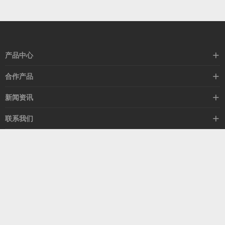
产品中心
高速线缆
合作产品
mellanox网卡
希捷硬盘
新闻资讯
IB交换机
GPU显卡
行业动态
联系我们
以太网交换机
RAM内存
技术视角
关于我们
海外业务
客服热线
常见问题
联系我们
13537522009
产品答疑
售后服务
人才招聘
深圳市福田区中康路卓越城二期B座1303