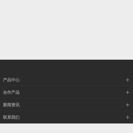
产品中心
高速线缆
合作产品
mellanox网卡
希捷硬盘
新闻资讯
IB交换机
GPU显卡
行业动态
联系我们
以太网交换机
RAM内存
技术视角
关于我们
海外业务