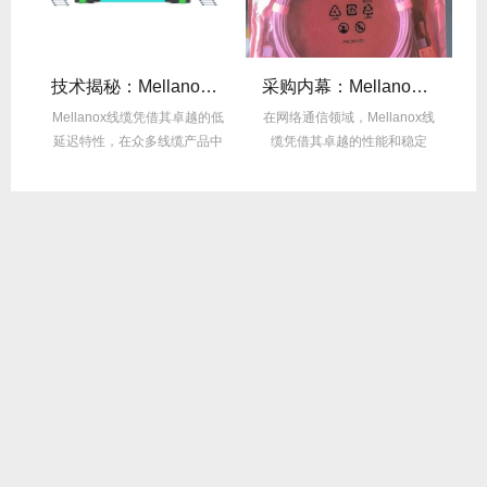
么选？看完这篇不纠结！
技术揭秘：Mellanox线缆低延迟背后的“信号优化”黑科技！
采购内幕：Mellanox线缆验真3步走，假货休想蒙混过关！
性能
Mellanox线缆凭借其卓越的低
在网络通信领域，Mellanox线
面
延迟特性，在众多线缆产品中
缆凭借其卓越的性能和稳定
M
脱颖而出，...
性，成为了众...