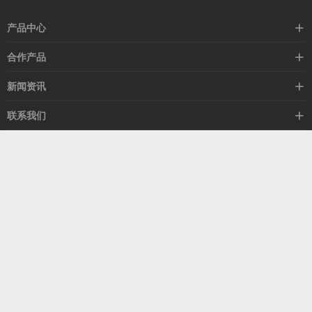
产品中心
高速线缆
合作产品
mellanox网卡
希捷硬盘
新闻资讯
IB交换机
GPU显卡
行业动态
联系我们
以太网交换机
RAM内存
技术视角
关于我们
海外业务
客服热线
常见问题
联系我们
13537522009
产品答疑
售后服务
人才招聘
深圳市福田区中康路卓越城二期B座1303