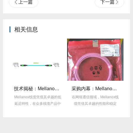
上一篇
下一篇
相关信息
么选？看完这篇不纠结！
技术揭秘：Mellanox线缆低延迟背后的“信号优化”黑科技！
采购内幕：Mellanox线缆验真3步走，假货休想蒙混过关！
性能
Mellanox线缆凭借其卓越的低
在网络通信领域，Mellanox线
面
延迟特性，在众多线缆产品中
缆凭借其卓越的性能和稳定
M
脱颖而出，...
性，成为了众...