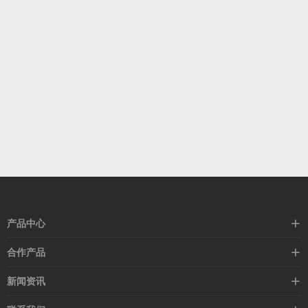
产品中心
高速线缆
合作产品
mellanox网卡
希捷硬盘
新闻资讯
IB交换机
GPU显卡
行业动态