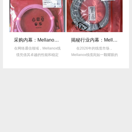
后的“信号优化”黑科技！
采购内幕：Mellanox线缆验真3步走，假货休想蒙混过关！
揭秘行业内幕：Mellanox线缆为何比同类产品耐用3倍？
的低
在网络通信领域，Mellanox线
在2026年的线缆市场，
在
中
缆凭借其卓越的性能和稳定
Mellanox线缆宛如一颗耀眼的
性，成为了众...
明星，以其卓...