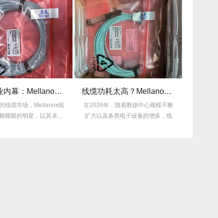
揭秘行业内幕：Mellanox线缆为何比同类产品耐用3倍？
线缆功耗太高？Mellanox线缆低功耗方案能省多少电费？
ox线
在2026年，随着数据中心规模不断
许多企业仍在饱受旧线缆频繁
..
扩大以及各类电子设备的增多，线
的困扰，平均每月故障达3次
缆功耗...
多，这不...