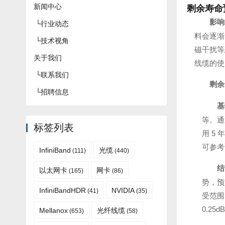
新闻中心
剩余寿命
影响
└
行业动态
料会逐渐
└
技术视角
磁干扰等
关于我们
线缆的使
└
联系我们
剩余
└
招聘信息
基
等。通
标签列表
用 5
可参考
InfiniBand
光缆
(111)
(440)
结
以太网卡
网卡
(165)
(86)
势，预
InfiniBandHDR
NVIDIA
(41)
(35)
受范围
0.2
Mellanox
光纤线缆
(653)
(58)