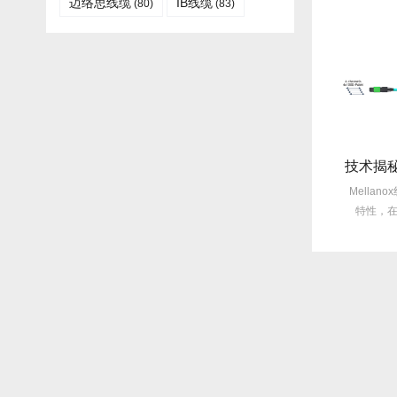
迈络思线缆
IB线缆​
(80)
(83)
旧线缆故障每月3次？Mellanox线缆全年零故障，太省心！
选型指南：Mellanox线缆带宽怎么选？看完这篇不纠结！
技术揭秘：Mellan
故障
Mellanox线缆以其出色的性能在市
Mellanox线缆凭借其卓越的
至更
场上备受青睐，然而，面对多种带
特性，在众多线缆产品中脱
宽...
出，...