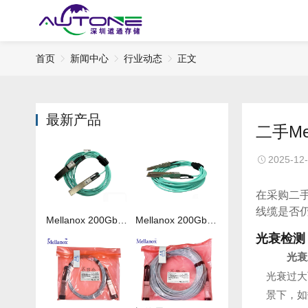
首页
新闻中心
行业动态
正文
最新产品
二手M
2025-12
在采购二
线缆是否
Mellanox 200Gb 光纤线MFS1S00-H050V
Mellanox 200Gb 光纤线MFS1S00-H020V
光衰检测
光衰
光衰过大
景下，如