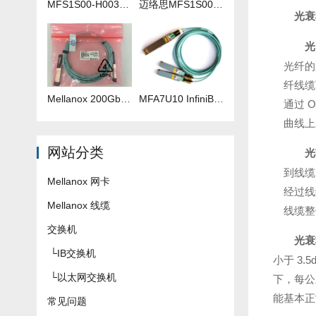
MFS1S00-H003V 3米IB线
迈络思MFS1S00-H035V 35米IB线
光衰
光
光纤的
纤线缆
Mellanox 200Gb 光纤线 MFS1S00-H040V
​MFA7U10 InfiniBand QSFP56 HDR 2x200G 有源分支光缆参数及批发报价
通过 
曲线上
网站分类
光
到线缆
Mellanox 网卡
经过线
Mellanox 线缆
线缆整
交换机
光衰
└
IB交换机
小于 3.
└
以太网交换机
下，每公
能基本正
常见问题