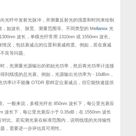
通过向光纤中发射光脉冲，并测量反射光的强度和时间来绘制
数，如波长、脉宽、测量范围等。不同类型的 M
ellanox
光
nm 波长，单模光纤常用 1310nm 或 1550nm 波长。
光衰情况，包括衰减点的位置和衰减程度。例如，若在衰减
接不良等问题。
衰时，先测量光源输出的初始光功率，然后将光功率计连接
线缆的总光衰。例如，光源输出光功率为 - 10dBm，
然光功率计不能像 OTDR 那样定位衰减点，但它能快速提供
标准。一般来说，多模光纤在 850nm 波长下，每公里光衰应
nm 波长下，每公里光衰应小于 0.35dB；在 1550nm 波长
进行对比。若实测光衰在标准范围内，说明线缆的光传输性
问题，需要进一步评估其可用性。