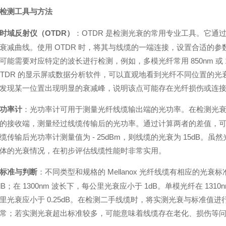
检测工具与方法
时域反射仪（OTDR）
：OTDR 是检测光衰的常用专业工具。它
衰减曲线。使用 OTDR 时，将其与线缆的一端连接，设置合适的参
可能需要对应特定的波长进行检测，例如，多模光纤常用 850nm 或 1300
OTDR 的显示屏或数据分析软件，可以直观地看到光纤不同位置的
发现某一位置出现明显的衰减峰，说明该点可能存在光纤损伤或连
功率计
：光功率计可用于测量光纤线缆输出端的光功率。在检测光
的接收端，测量经过线缆传输后的光功率。通过计算两者的差值，可得到
缆传输后光功率计测量值为 - 25dBm，则线缆的光衰为 15dB。虽
体的光衰情况，在初步评估线缆性能时非常实用。
标准与判断
：不同类型和规格的 Mellanox 光纤线缆有相应的光衰
5dB；在 1300nm 波长下，每公里光衰应小于 1dB。单模光纤在 1310
里光衰应小于 0.25dB。在检测二手线缆时，将实测光衰与标准值
常；若实测光衰超出标准较多，可能意味着线缆存在老化、损伤等