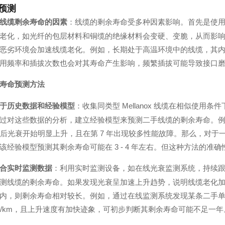
预测
线缆剩余寿命的因素
：线缆的剩余寿命受多种因素影响。首先是使
老化，如光纤的包层材料和铜缆的绝缘材料会变硬、变脆，从而影
恶劣环境会加速线缆老化。例如，长期处于高温环境中的线缆，其
用频率和插拔次数也会对其寿命产生影响，频繁插拔可能导致接口
寿命预测方法
于历史数据和经验模型
：收集同类型 Mellanox 线缆在相似使
过对这些数据的分析，建立经验模型来预测二手线缆的剩余寿命。
 年后光衰开始明显上升，且在第 7 年出现较多性能故障。那么，对于
该经验模型预测其剩余寿命可能在 3 - 4 年左右。但这种方法的
合实时监测数据
：利用实时监测设备，如在线光衰监测系统，持续
测线缆的剩余寿命。如果发现光衰呈加速上升趋势，说明线缆老化
内，则剩余寿命相对较长。例如，通过在线监测系统发现某条二手单模光纤
5dB/km，且上升速度有加快迹象，可初步判断其剩余寿命可能不足一年