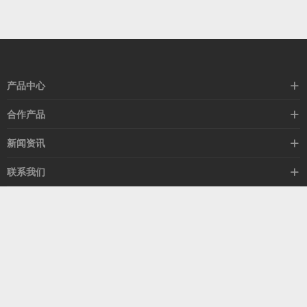
产品中心
高速线缆
合作产品
mellanox网卡
希捷硬盘
新闻资讯
IB交换机
GPU显卡
行业动态
联系我们
以太网交换机
RAM内存
技术视角
关于我们
海外业务
客服热线
常见问题
联系我们
13537522009
产品答疑
售后服务
人才招聘
深圳市福田区中康路卓越城二期B座1303