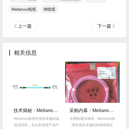
Mellanox线缆​
IB线缆​
上一篇
下一篇
相关信息
么选？看完这篇不纠结！
技术揭秘：Mellanox线缆低延迟背后的“信号优化”黑科技！
采购内幕：Mellanox线缆验真3步走，假货休想蒙混过关！
性能
Mellanox线缆凭借其卓越的低
在网络通信领域，Mellanox线
面
延迟特性，在众多线缆产品中
缆凭借其卓越的性能和稳定
M