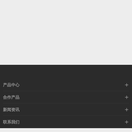
产品中心
高速线缆
合作产品
mellanox网卡
希捷硬盘
新闻资讯
IB交换机
GPU显卡
行业动态
联系我们
以太网交换机
RAM内存
技术视角