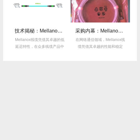
么选？看完这篇不纠结！
技术揭秘：Mellanox线缆低延迟背后的“信号优化”黑科技！
采购内幕：Mellanox线缆验真3步走，假货休想蒙混过关！
性能
Mellanox线缆凭借其卓越的低
在网络通信领域，Mellanox线
面
延迟特性，在众多线缆产品中
缆凭借其卓越的性能和稳定
M
脱颖而出，...
性，成为了众...