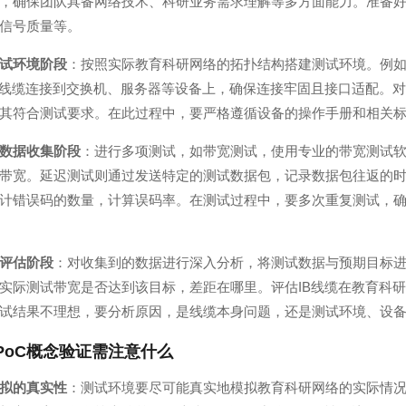
，确保团队具备网络技术、科研业务需求理解等多方面能力。准备
信号质量等。
试环境阶段
：按照实际教育科研网络的拓扑结构搭建测试环境。例
B线缆连接到交换机、服务器等设备上，确保连接牢固且接口适配。
其符合测试要求。在此过程中，要严格遵循设备的操作手册和相关
数据收集阶段
：进行多项测试，如带宽测试，使用专业的带宽测试软
带宽。延迟测试则通过发送特定的测试数据包，记录数据包往返的
计错误码的数量，计算误码率。在测试过程中，要多次重复测试，
评估阶段
：对收集到的数据进行深入分析，将测试数据与预期目标进行
实际测试带宽是否达到该目标，差距在哪里。评估IB线缆在教育科
试结果不理想，要分析原因，是线缆本身问题，还是测试环境、设
缆PoC概念验证需注意什么
拟的真实性
：测试环境要尽可能真实地模拟教育科研网络的实际情