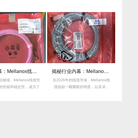
采购内幕：Mellanox线缆验真3步走，假货休想蒙混过关！
揭秘行业内幕：Mellanox线缆为何比同类产品耐用3倍？
领域，Mellanox线缆凭
在2026年的线缆市场，Mellanox线
在2026
的性能和稳定性，成为了
缆宛如一颗耀眼的明星，以其卓...
扩大以及
众...