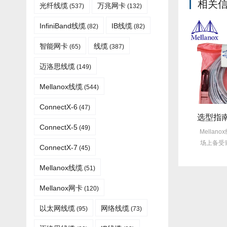
相关
光纤线缆​
万兆网卡
(537)
(132)
InfiniBand线缆
IB线缆
(82)
(82)
智能网卡
线缆
(65)
(387)
迈洛思线缆
(149)
Mellanox线缆
(544)
ConnectX-6
(47)
线缆功耗太高？Mellanox线缆低功耗方案能省多少电费？
旧线缆故障每月3次？Mellanox线缆全年零故障，太省心！
ConnectX-5
(49)
年，随着数据中心规模不断
许多企业仍在饱受旧线缆频繁故障
Mellan
各类电子设备的增多，线
的困扰，平均每月故障达3次甚至更
场上备受
ConnectX-7
(45)
缆功耗...
多，这不...
Mellanox线缆​
(51)
Mellanox网卡
(120)
以太网线缆
网络线缆
(95)
(73)