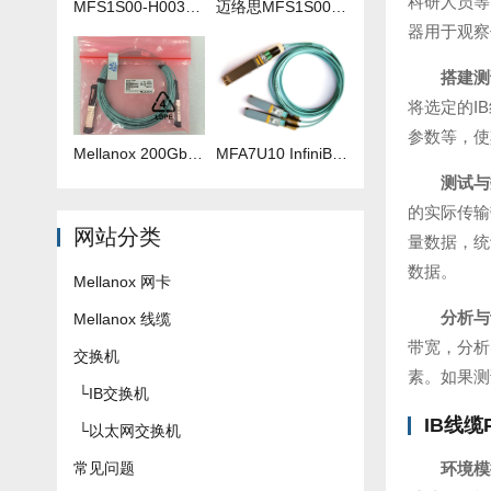
科研人员等
MFS1S00-H003V 3米IB线
迈络思MFS1S00-H035V 35米IB线
器用于观察
搭建测
将选定的I
参数等，使
Mellanox 200Gb 光纤线 MFS1S00-H040V
​MFA7U10 InfiniBand QSFP56 HDR 2x200G 有源分支光缆参数及批发报价
测试与
的实际传输
网站分类
量数据，统
数据。
Mellanox 网卡
分析与
Mellanox 线缆
带宽，分析
交换机
素。如果测
└
IB交换机
IB线
└
以太网交换机
常见问题
环境模