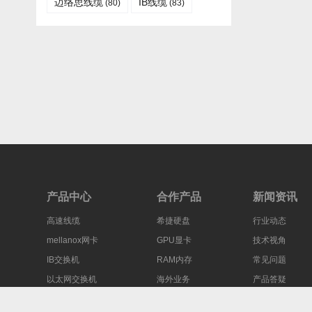
迈络思线缆
IB线缆​
(80)
(83)
产品中心
合作产品
新闻资讯
高速线缆
希捷硬盘
行业动态
mellanox网卡
GPU显卡
技术视角
IB交换机
RAM内存
常见问题
以太网交换机
海外业务
产品答疑