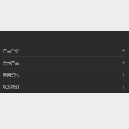
产品中心
高速线缆
合作产品
mellanox网卡
希捷硬盘
新闻资讯
IB交换机
GPU显卡
行业动态
联系我们
以太网交换机
RAM内存
技术视角
关于我们
海外业务
客服热线
常见问题
联系我们
13537522009
产品答疑
售后服务
人才招聘