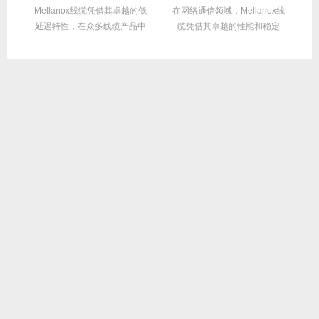
性能
Mellanox线缆凭借其卓越的低
在网络通信领域，Mellanox线
面
延迟特性，在众多线缆产品中
缆凭借其卓越的性能和稳定
M
脱颖而出，...
性，成为了众...