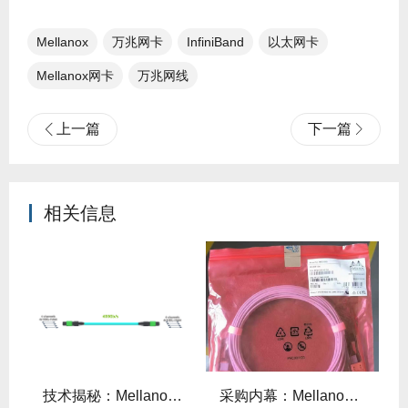
Mellanox
万兆网卡
InfiniBand
以太网卡
Mellanox网卡
万兆网线
上一篇
下一篇
相关信息
么选？看完这篇不纠结！
技术揭秘：Mellanox线缆低延迟背后的“信号优化”黑科技！
采购内幕：Mellanox线缆验真3步走，假货休想蒙混过关！