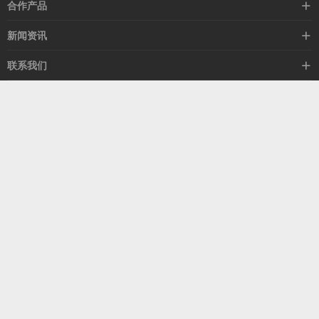
高速线缆
合作产品
mellanox网卡
希捷硬盘
新闻资讯
IB交换机
GPU显卡
行业动态
联系我们
以太网交换机
RAM内存
技术视角
关于我们
海外业务
客服热线
常见问题
联系我们
13537522009
产品答疑
售后服务
人才招聘
深圳市福田区中康路卓越城二期B座1303
扫我了解更多
关注我们