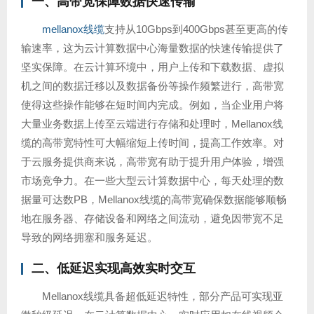
一、高带宽保障数据快速传输
mellanox线缆
支持从10Gbps到400Gbps甚至更高的传
输速率，这为云计算数据中心海量数据的快速传输提供了
坚实保障。在云计算环境中，用户上传和下载数据、虚拟
机之间的数据迁移以及数据备份等操作频繁进行，高带宽
使得这些操作能够在短时间内完成。例如，当企业用户将
大量业务数据上传至云端进行存储和处理时，Mellanox线
缆的高带宽特性可大幅缩短上传时间，提高工作效率。对
于云服务提供商来说，高带宽有助于提升用户体验，增强
市场竞争力。在一些大型云计算数据中心，每天处理的数
据量可达数PB，Mellanox线缆的高带宽确保数据能够顺畅
地在服务器、存储设备和网络之间流动，避免因带宽不足
导致的网络拥塞和服务延迟。
二、低延迟实现高效实时交互
Mellanox线缆具备超低延迟特性，部分产品可实现亚