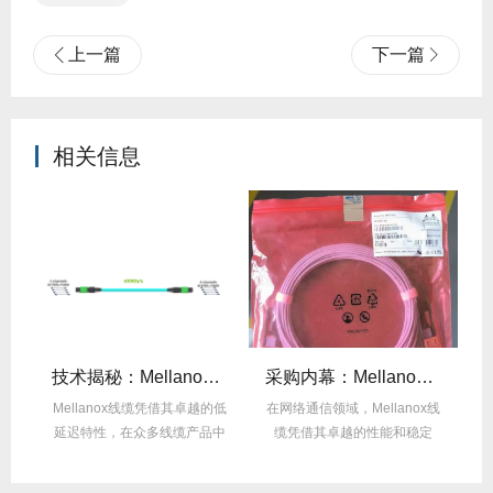
上一篇
下一篇
相关信息
么选？看完这篇不纠结！
技术揭秘：Mellanox线缆低延迟背后的“信号优化”黑科技！
采购内幕：Mellanox线缆验真3步走，假货休想蒙混过关！
性能
Mellanox线缆凭借其卓越的低
在网络通信领域，Mellanox线
面
延迟特性，在众多线缆产品中
缆凭借其卓越的性能和稳定
M
脱颖而出，...
性，成为了众...