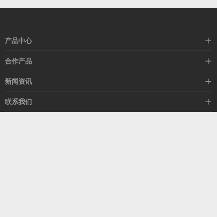
产品中心
高速线缆
合作产品
mellanox网卡
希捷硬盘
新闻资讯
IB交换机
GPU显卡
行业动态
联系我们
以太网交换机
RAM内存
技术视角
关于我们
海外业务
客服热线
常见问题
联系我们
13537522009
产品答疑
售后服务
人才招聘
深圳市福田区中康路卓越城二期B座1303