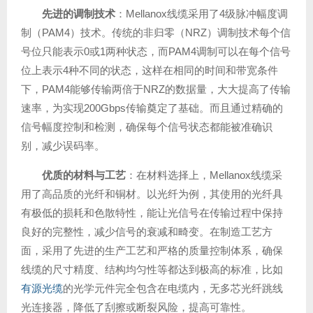
先进的调制技术
：Mellanox线缆采用了4级脉冲幅度调
制（PAM4）技术。传统的非归零（NRZ）调制技术每个信
号位只能表示0或1两种状态，而PAM4调制可以在每个信号
位上表示4种不同的状态，这样在相同的时间和带宽条件
下，PAM4能够传输两倍于NRZ的数据量，大大提高了传输
速率，为实现200Gbps传输奠定了基础。而且通过精确的
信号幅度控制和检测，确保每个信号状态都能被准确识
别，减少误码率。
优质的材料与工艺
：在材料选择上，Mellanox线缆采
用了高品质的光纤和铜材。以光纤为例，其使用的光纤具
有极低的损耗和色散特性，能让光信号在传输过程中保持
良好的完整性，减少信号的衰减和畸变。在制造工艺方
面，采用了先进的生产工艺和严格的质量控制体系，确保
线缆的尺寸精度、结构均匀性等都达到极高的标准，比如
有源光缆
的光学元件完全包含在电缆内，无多芯光纤跳线
光连接器，降低了刮擦或断裂风险，提高可靠性。