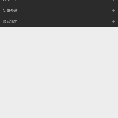
mellanox网卡
希捷硬盘
新闻资讯
IB交换机
GPU显卡
行业动态
联系我们
以太网交换机
RAM内存
技术视角
关于我们
海外业务
客服热线
常见问题
联系我们
13537522009
产品答疑
售后服务
人才招聘
深圳市福田区中康路卓越城二期B座1303
扫我了解更多
关注我们