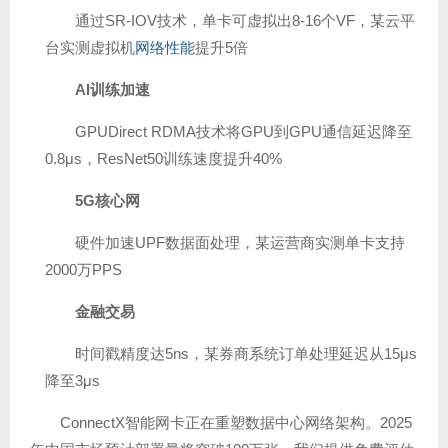
通过SR-IOV技术，单卡可虚拟出8-16个VF，某云平
台实测虚拟机
网络性能
提升5倍
AI训练加速
GPUDirect RDMA技术将GPU到GPU通信延迟降至
0.8μs，ResNet50训练速度提升40%
5G核心网
硬件加速UPF数据面处理，某运营商实测单卡支持
2000万PPS
金融交易
时间戳精度达5ns，某券商系统订单处理延迟从15μs
降至3μs
ConnectX智能网卡正在重塑数据中心网络架构。2025