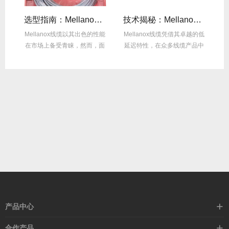
线缆全年零故障，太省心！
选型指南：Mellanox线缆带宽怎么选？看完这篇不纠结！
技术揭秘：Mellanox线缆低延迟背后的“信号优化”黑科技！
繁
Mellanox线缆以其出色的性能
Mellanox线缆凭借其卓越的低
在
达
在市场上备受青睐，然而，面
延迟特性，在众多线缆产品中
对多种带宽...
脱颖而出，...
产品中心
高速线缆
合作产品