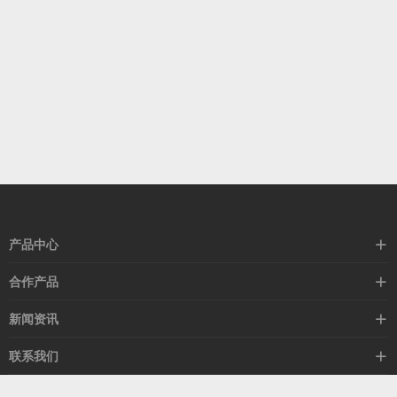
产品中心
高速线缆
合作产品
mellanox网卡
希捷硬盘
新闻资讯
IB交换机
GPU显卡
行业动态
联系我们
以太网交换机
RAM内存
技术视角
关于我们