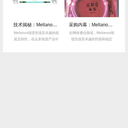
么选？看完这篇不纠结！
技术揭秘：Mellanox线缆低延迟背后的“信号优化”黑科技！
采购内幕：Mellanox线缆验真3步走，假货休想蒙混过关！
性能
Mellanox线缆凭借其卓越的低
在网络通信领域，Mellanox线
面
延迟特性，在众多线缆产品中
缆凭借其卓越的性能和稳定
M
脱颖而出，...
性，成为了众...